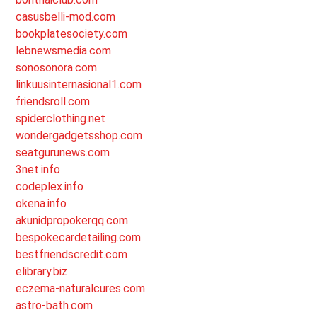
casusbelli-mod.com
bookplatesociety.com
lebnewsmedia.com
sonosonora.com
linkuusinternasional1.com
friendsroll.com
spiderclothing.net
wondergadgetsshop.com
seatgurunews.com
3net.info
codeplex.info
okena.info
akunidpropokerqq.com
bespokecardetailing.com
bestfriendscredit.com
elibrary.biz
eczema-naturalcures.com
astro-bath.com