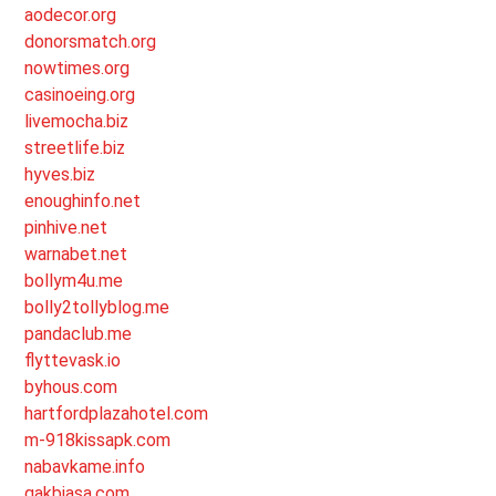
aodecor.org
donorsmatch.org
nowtimes.org
casinoeing.org
livemocha.biz
streetlife.biz
hyves.biz
enoughinfo.net
pinhive.net
warnabet.net
bollym4u.me
bolly2tollyblog.me
pandaclub.me
flyttevask.io
byhous.com
hartfordplazahotel.com
m-918kissapk.com
nabavkame.info
gakbiasa.com