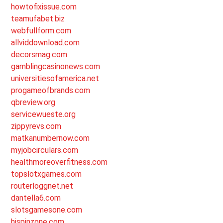
howtofixissue.com
teamufabet.biz
webfullform.com
allviddownload.com
decorsmag.com
gamblingcasinonews.com
universitiesofamerica.net
progameofbrands.com
qbreview.org
servicewueste.org
zippyrevs.com
matkanumbernow.com
myjobcirculars.com
healthmoreoverfitness.com
topslotxgames.com
routerloggnet.net
dantella6.com
slotsgamesone.com
hispinzone.com