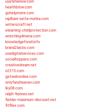
usetimenow.com
healthblow.com
gohelpmate.com
rajdhani-satta-matka.com
writerscraft.net
elearning-childprotection.com
wrestling4mena.com
knowledgeforall.info
brand2lastio.com
usadigitalservices.com
socialhoppers.com
creativedream.net
n2315.com
getwebonline.com
onlyfansheaven.com
lky08.com
ralph-fiennes.net
fielder-maximum-discount.net
fitfllex.com