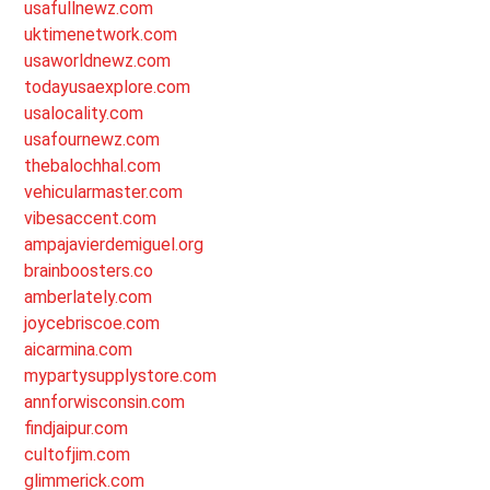
usafullnewz.com
uktimenetwork.com
usaworldnewz.com
todayusaexplore.com
usalocality.com
usafournewz.com
thebalochhal.com
vehicularmaster.com
vibesaccent.com
ampajavierdemiguel.org
brainboosters.co
amberlately.com
joycebriscoe.com
aicarmina.com
mypartysupplystore.com
annforwisconsin.com
findjaipur.com
cultofjim.com
glimmerick.com