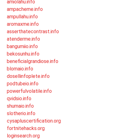
amiolahu.info
ampacheme.info
ampullahu.info
aromaxme.info
asserthatecontrast.info
atenderme.info
bangumiio.info
bekosunhu.info
beneficialgrandiose.info
blomaio.info
dosellinfoplete.info
podtubeio.info
powerfulvolatile.info
qvidsio.info
shumaio.info
slotherio.info
cysapluscertification.org
fortnitehacks.org
loginsearch.org