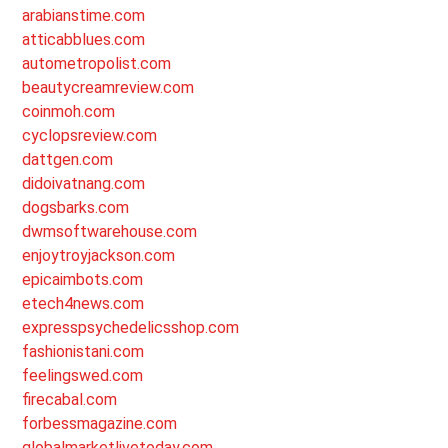
arabianstime.com
atticabblues.com
autometropolist.com
beautycreamreview.com
coinmoh.com
cyclopsreview.com
dattgen.com
didoivatnang.com
dogsbarks.com
dwmsoftwarehouse.com
enjoytroyjackson.com
epicaimbots.com
etech4news.com
expresspsychedelicsshop.com
fashionistani.com
feelingswed.com
firecabal.com
forbessmagazine.com
globalmarketlivetoday.com