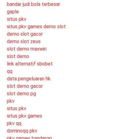
bandar judi bola terbesar
gaple
situs pkv
situs pkv games
demo slot
demo slot gacor
demo slot zeus
slot demo maxwin
slot demo
link alternatif sbobet
qq
data pengeluaran hk
slot demo gacor
slot demo pg
pkv
situs pkv
situs pkv games
pkv qq
dominoqq pkv
pkv games bandarqq