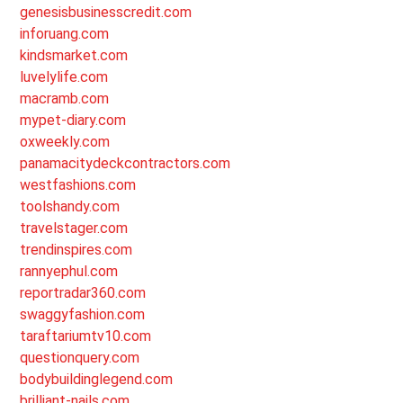
genesisbusinesscredit.com
inforuang.com
kindsmarket.com
luvelylife.com
macramb.com
mypet-diary.com
oxweekly.com
panamacitydeckcontractors.com
westfashions.com
toolshandy.com
travelstager.com
trendinspires.com
rannyephul.com
reportradar360.com
swaggyfashion.com
taraftariumtv10.com
questionquery.com
bodybuildinglegend.com
brilliant-nails.com