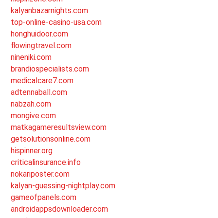
kalyanbazarnights.com
top-online-casino-usa.com
honghuidoor.com
flowingtravel.com
nineniki.com
brandiospecialists.com
medicalcare7.com
adtennaball.com
nabzah.com
mongive.com
matkagameresultsview.com
getsolutionsonline.com
hispinner.org
criticalinsurance.info
nokariposter.com
kalyan-guessing-nightplay.com
gameofpanels.com
androidappsdownloader.com