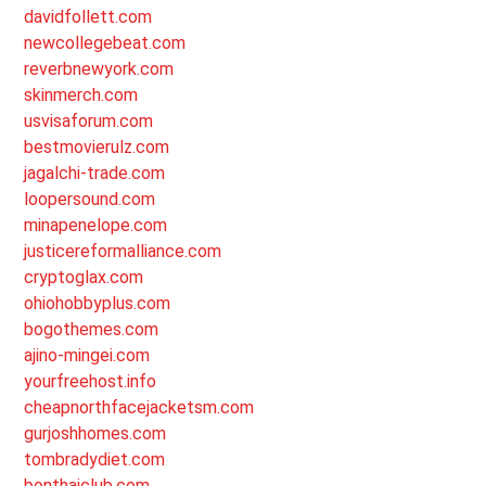
davidfollett.com
newcollegebeat.com
reverbnewyork.com
skinmerch.com
usvisaforum.com
bestmovierulz.com
jagalchi-trade.com
loopersound.com
minapenelope.com
justicereformalliance.com
cryptoglax.com
ohiohobbyplus.com
bogothemes.com
ajino-mingei.com
yourfreehost.info
cheapnorthfacejacketsm.com
gurjoshhomes.com
tombradydiet.com
bonthaiclub.com