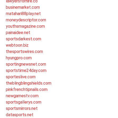
lawyersforhire.co
businemarket.com
matahari88play.net
moneydescriptor.com
youthsmagazine.com
painaidee.net
sportsdarkest.com
webtoon.biz
thesportswires.com
hyungpro.com
sportingnewsnet.com
sportstime24day.com
sporteslive.com
theblingblingshields.com
pinkfrenchtipnails.com
newgamestv.com
sportsgallerys.com
sportsmirrors.net
datasports.net