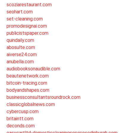
scoziarestaurant.com
seohart.com
set-cleaning.com
promodesignai.com
publicistspaper.com
quindaily.com
abosulte.com
aiverse24.com
anubella.com
audiobooksonaudible.com
beautenetwork.com
bitcoin-tracing.com
bodyandshapes.com
businessconsultantsroundrock.com
classicglobalnews.com
cybercusp.com
britaintt.com
deconds.com
easycartltd-domesticcleaningservicesedinburgh.com