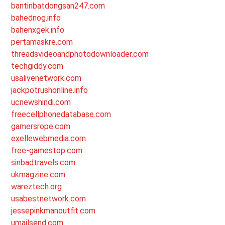
bantinbatdongsan247.com
bahednog.info
bahenxgek.info
pertamaskre.com
threadsvideoandphotodownloader.com
techgiddy.com
usalivenetwork.com
jackpotrushonline.info
ucnewshindi.com
freecellphonedatabase.com
gamersrope.com
exellewebmedia.com
free-gamestop.com
sinbadtravels.com
ukmagzine.com
wareztech.org
usabestnetwork.com
jessepinkmanoutfit.com
umailsend.com