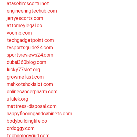
atasehirescortu.net
engineeringtechub.com
jerryescorts.com
attorneylegal.co
voomb.com
techgadgetpoint.com
tvsportsguide24.com
sportsreviews24.com
dubai360blog.com
lucky77slot.org
growmefast.com
mahkotahokislot.com
onlinecancerpharm.com
ufalek.org
mattress-disposal.com
happyflooringandcabinets.com
bodybuildinglife.co
qrdoggy.com
technologygud.com