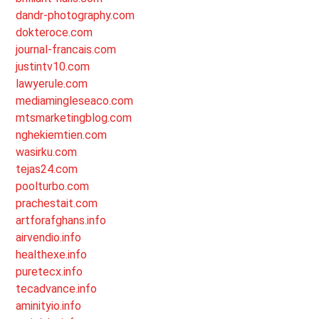
dandr-photography.com
dokteroce.com
journal-francais.com
justintv10.com
lawyerule.com
mediamingleseaco.com
mtsmarketingblog.com
nghekiemtien.com
wasirku.com
tejas24.com
poolturbo.com
prachestait.com
artforafghans.info
airvendio.info
healthexe.info
puretecx.info
tecadvance.info
aminityio.info