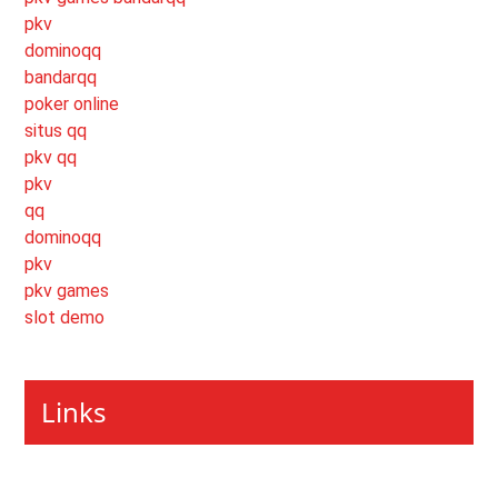
pkv
dominoqq
bandarqq
poker online
situs qq
pkv qq
pkv
qq
dominoqq
pkv
pkv games
slot demo
Links