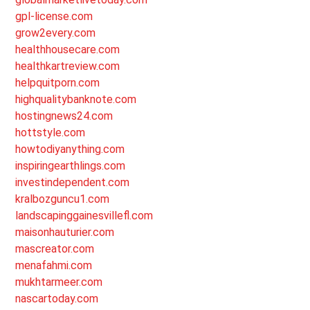
gpl-license.com
grow2every.com
healthhousecare.com
healthkartreview.com
helpquitporn.com
highqualitybanknote.com
hostingnews24.com
hottstyle.com
howtodiyanything.com
inspiringearthlings.com
investindependent.com
kralbozguncu1.com
landscapinggainesvillefl.com
maisonhauturier.com
mascreator.com
menafahmi.com
mukhtarmeer.com
nascartoday.com