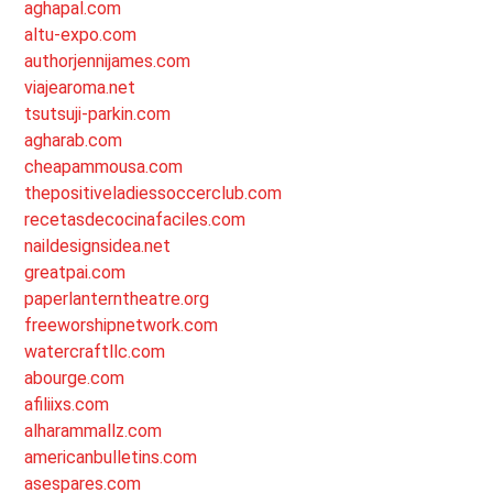
aghapal.com
altu-expo.com
authorjennijames.com
viajearoma.net
tsutsuji-parkin.com
agharab.com
cheapammousa.com
thepositiveladiessoccerclub.com
recetasdecocinafaciles.com
naildesignsidea.net
greatpai.com
paperlanterntheatre.org
freeworshipnetwork.com
watercraftllc.com
abourge.com
afiliixs.com
alharammallz.com
americanbulletins.com
asespares.com