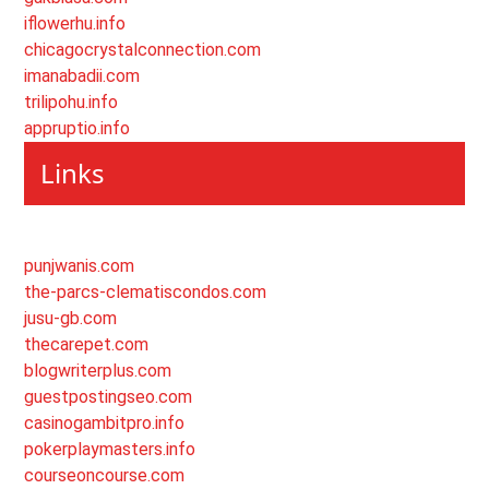
iflowerhu.info
chicagocrystalconnection.com
imanabadii.com
trilipohu.info
appruptio.info
Links
punjwanis.com
the-parcs-clematiscondos.com
jusu-gb.com
thecarepet.com
blogwriterplus.com
guestpostingseo.com
casinogambitpro.info
pokerplaymasters.info
courseoncourse.com