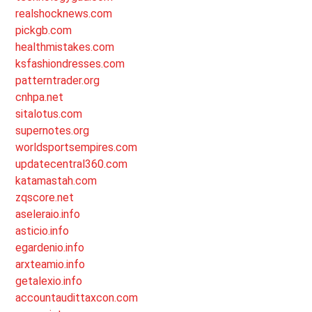
realshocknews.com
pickgb.com
healthmistakes.com
ksfashiondresses.com
patterntrader.org
cnhpa.net
sitalotus.com
supernotes.org
worldsportsempires.com
updatecentral360.com
katamastah.com
zqscore.net
aseleraio.info
asticio.info
egardenio.info
arxteamio.info
getalexio.info
accountaudittaxcon.com