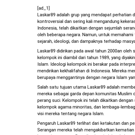
[ad_1]
Laskar89 adalah grup yang mendapat perhatian d
kontroversial dan sering kali mengandung kekeras
Indonesia, telah dikaitkan dengan sejumlah serang
oleh beberapa negara. Namun, untuk memahami tu
sejarah, ideologi, dan dampaknya terhadap masya
Laskar89 didirikan pada awal tahun 2000an oleh
kelompok ini diambil dari tahun 1989, yang diyak
Islam. Ideologi kelompok ini berakar pada interp
mendirikan kekhalifahan di Indonesia. Mereka me
berupaya menggantinya dengan negara Islam yang
Salah satu tujuan utama Laskar89 adalah membel
mereka sebagai garda depan komunitas Muslim d
perang suci. Kelompok ini telah dikaitkan dengan
kelompok agama minoritas, dan lembaga-lembag
visi mereka tentang negara Islam.
Pengaruh Laskar89 terlihat dari ketakutan dan p
Serangan mereka telah mengakibatkan kematian 