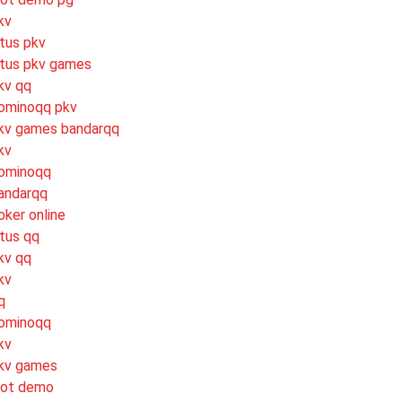
kv
itus pkv
itus pkv games
kv qq
ominoqq pkv
kv games bandarqq
kv
ominoqq
andarqq
oker online
itus qq
kv qq
kv
q
ominoqq
kv
kv games
lot demo