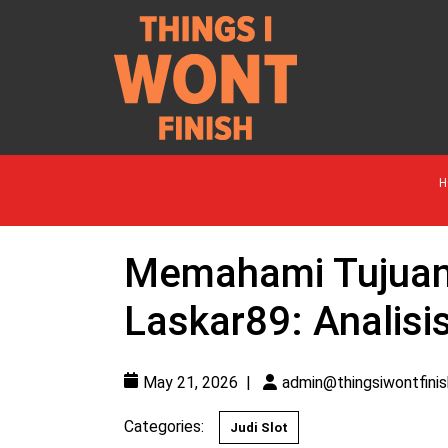
H
Memahami Tujuan
Laskar89: Analis
May 21, 2026
|
admin@thingsiwontfini
Categories:
Judi Slot