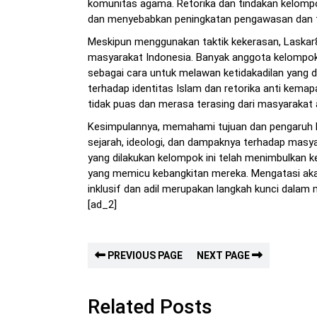
komunitas agama. Retorika dan tindakan kelompo
dan menyebabkan peningkatan pengawasan dan ti
Meskipun menggunakan taktik kekerasan, Laskar8
masyarakat Indonesia. Banyak anggota kelompok 
sebagai cara untuk melawan ketidakadilan yang 
terhadap identitas Islam dan retorika anti kema
tidak puas dan merasa terasing dari masyarakat
Kesimpulannya, memahami tujuan dan pengaruh 
sejarah, ideologi, dan dampaknya terhadap masya
yang dilakukan kelompok ini telah menimbulkan 
yang memicu kebangkitan mereka. Mengatasi a
inklusif dan adil merupakan langkah kunci dalam
[ad_2]
PREVIOUS PAGE
NEXT PAGE
Related Posts