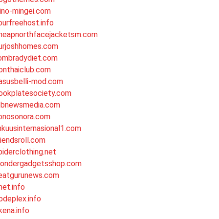
jino-mingei.com
ourfreehost.info
heapnorthfacejacketsm.com
urjoshhomes.com
ombradydiet.com
onthaiclub.com
asusbelli-mod.com
ookplatesociety.com
ebnewsmedia.com
onosonora.com
inkuusinternasional1.com
riendsroll.com
piderclothing.net
ondergadgetsshop.com
eatgurunews.com
net.info
odeplex.info
kena.info