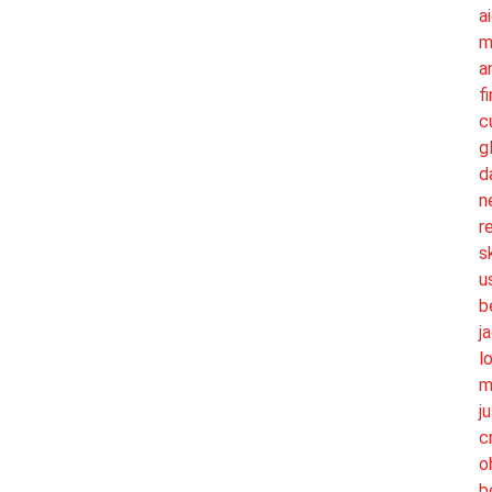
a
m
a
f
c
g
d
n
r
s
u
b
j
l
m
j
c
o
b