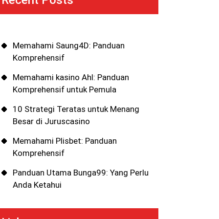
Memahami Saung4D: Panduan
Komprehensif
Memahami kasino Ahl: Panduan
Komprehensif untuk Pemula
10 Strategi Teratas untuk Menang
Besar di Juruscasino
Memahami Plisbet: Panduan
Komprehensif
Panduan Utama Bunga99: Yang Perlu
Anda Ketahui