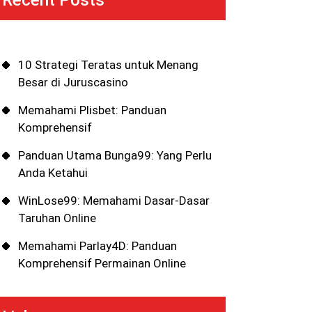
10 Strategi Teratas untuk Menang
Besar di Juruscasino
Memahami Plisbet: Panduan
Komprehensif
Panduan Utama Bunga99: Yang Perlu
Anda Ketahui
WinLose99: Memahami Dasar-Dasar
Taruhan Online
Memahami Parlay4D: Panduan
Komprehensif Permainan Online