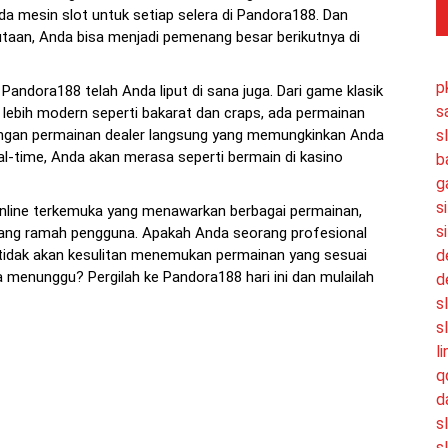
a mesin slot untuk setiap selera di Pandora188. Dan
utaan, Anda bisa menjadi pemenang besar berikutnya di
p
andora188 telah Anda liput di sana juga. Dari game klasik
s
ng lebih modern seperti bakarat dan craps, ada permainan
engan permainan dealer langsung yang memungkinkan Anda
s
al-time, Anda akan merasa seperti bermain di kasino
b
g
s
online terkemuka yang menawarkan berbagai permainan,
s
ang ramah pengguna. Apakah Anda seorang profesional
tidak akan kesulitan menemukan permainan yang sesuai
d
 menunggu? Pergilah ke Pandora188 hari ini dan mulailah
d
s
s
l
q
d
s
s