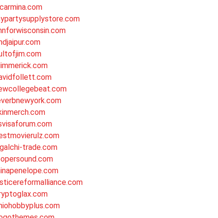
icarmina.com
ypartysupplystore.com
nnforwisconsin.com
indjaipur.com
ultofjim.com
limmerick.com
avidfollett.com
ewcollegebeat.com
everbnewyork.com
kinmerch.com
svisaforum.com
estmovierulz.com
agalchi-trade.com
oopersound.com
inapenelope.com
usticereformalliance.com
ryptoglax.com
hiohobbyplus.com
ogothemes.com