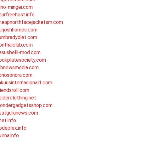
jino-mingei.com
ourfreehost.info
heapnorthfacejacketsm.com
urjoshhomes.com
ombradydiet.com
onthaiclub.com
asusbelli-mod.com
ookplatesociety.com
ebnewsmedia.com
onosonora.com
inkuusinternasional1.com
riendsroll.com
piderclothing.net
ondergadgetsshop.com
eatgurunews.com
net.info
odeplex.info
kena.info