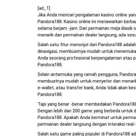
[ad_1]
Jika Anda mencari pengalaman kasino online yang 
Pandora188. Kasino online ini menawarkan berb
selama berjam -jam. Dari permainan meja klasik s
menarik dan permainan dealer langsung, ada ses
Salah satu fitur menonjol dari Pandora188 adal
dinavigasi, membuatnya mudah untuk menemukan
Anda seorang profesional berpengalaman atau pe
Pandora188.
Selain antarmuka yang ramah pengguna, Pandora
membuatnya mudah untuk menyetor dan menarik 
e-wallet, atau transfer bank, Anda tidak akan
Pandora188.
Tapi yang benar -benar membedakan Pandora188 da
Dengan lebih dari 200 game yang berbeda untuk di
Pandora188. Apakah Anda berminat untuk permaina
permainan dealer langsung dengan interaksi re
Salah satu game paling populer di Pandora188 ad