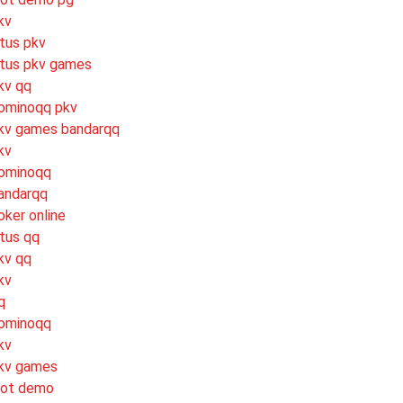
kv
itus pkv
itus pkv games
kv qq
ominoqq pkv
kv games bandarqq
kv
ominoqq
andarqq
oker online
itus qq
kv qq
kv
q
ominoqq
kv
kv games
lot demo