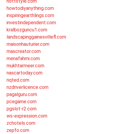
hottstyle.com
howtodiyanything.com
inspiringearthlings.com
investindependent.com
kralbozguncu1.com
landscapinggainesvillefl.com
maisonhauturier.com
mascreator.com
menafahmi.com
mukhtarmeer.com
nascartoday.com
nqted.com
nzdriverlicence.com
pagalguru.com
pcegame.com
pgslot-r2.com
ws-expression.com
zchotels.com
zepfo.com