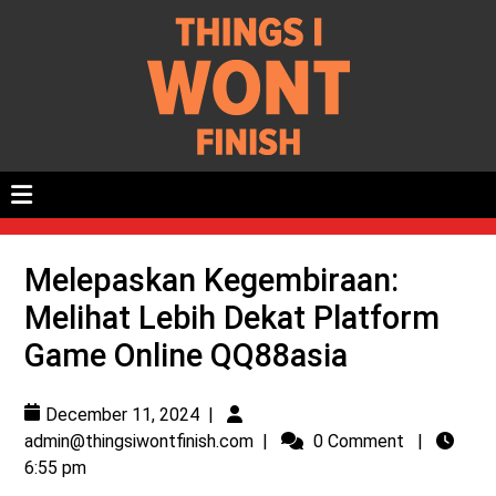
Melepaskan Kegembiraan:
Melihat Lebih Dekat Platform
Game Online QQ88asia
December 11, 2024
|
admin@thingsiwontfinish.com
|
0 Comment
|
6:55 pm