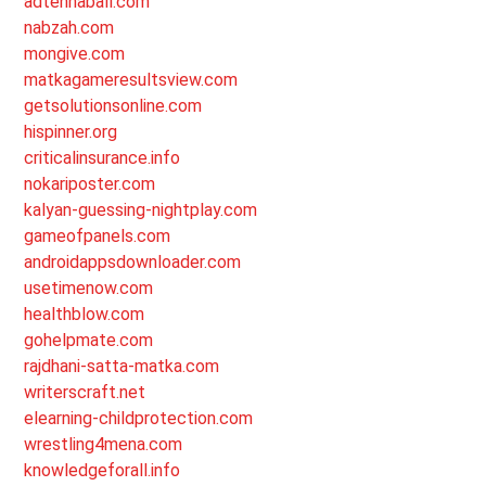
adtennaball.com
nabzah.com
mongive.com
matkagameresultsview.com
getsolutionsonline.com
hispinner.org
criticalinsurance.info
nokariposter.com
kalyan-guessing-nightplay.com
gameofpanels.com
androidappsdownloader.com
usetimenow.com
healthblow.com
gohelpmate.com
rajdhani-satta-matka.com
writerscraft.net
elearning-childprotection.com
wrestling4mena.com
knowledgeforall.info