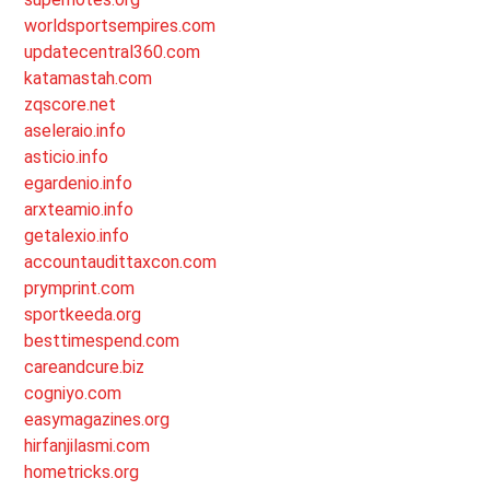
worldsportsempires.com
updatecentral360.com
katamastah.com
zqscore.net
aseleraio.info
asticio.info
egardenio.info
arxteamio.info
getalexio.info
accountaudittaxcon.com
prymprint.com
sportkeeda.org
besttimespend.com
careandcure.biz
cogniyo.com
easymagazines.org
hirfanjilasmi.com
hometricks.org