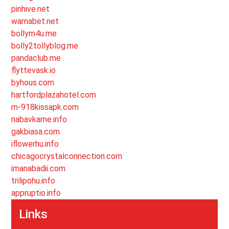
pinhive.net
warnabet.net
bollym4u.me
bolly2tollyblog.me
pandaclub.me
flyttevask.io
byhous.com
hartfordplazahotel.com
m-918kissapk.com
nabavkame.info
gakbiasa.com
iflowerhu.info
chicagocrystalconnection.com
imanabadii.com
trilipohu.info
appruptio.info
Links