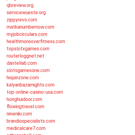
qbreview.org
servicewueste.org
zippyrevs.com
matkanumbernow.com
myjobcirculars.com
healthmoreoverfitness.com
topslotxgames.com
routerloggnet.net
dantella6.com
slotsgamesone.com
hispinzone.com
kalyanbazarnights.com
top-online-casino-usa.com
honghuidoor.com
flowingtravel.com
nineniki.com
brandiospecialists.com
medicalcare7.com