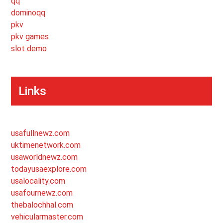
qq
dominoqq
pkv
pkv games
slot demo
Links
usafullnewz.com
uktimenetwork.com
usaworldnewz.com
todayusaexplore.com
usalocality.com
usafournewz.com
thebalochhal.com
vehicularmaster.com