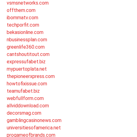
vsmsnetworks.com
offthem.com
ibommatv.com
techporfit.com
bekasionline.com
nbusinessplan.com
greenlife360.com
cantshoutitout.com
expressufabet.biz
mypuertoplata.net
thepioneerxpress.com
howtofixissue.com
teamufabet.biz
webfullform.com
allviddownload.com
decorsmag.com
gamblingcasinonews.com
universitiesofamerica.net
progameofbrands.com