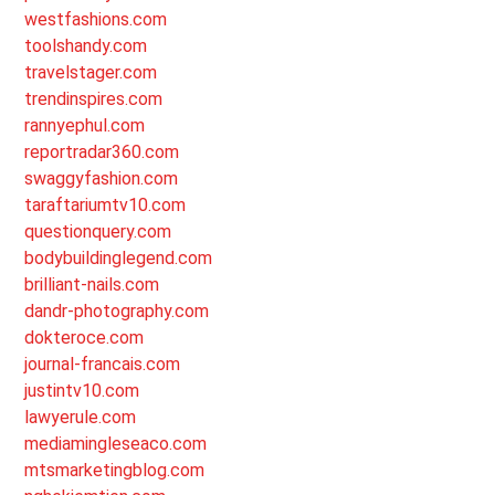
westfashions.com
toolshandy.com
travelstager.com
trendinspires.com
rannyephul.com
reportradar360.com
swaggyfashion.com
taraftariumtv10.com
questionquery.com
bodybuildinglegend.com
brilliant-nails.com
dandr-photography.com
dokteroce.com
journal-francais.com
justintv10.com
lawyerule.com
mediamingleseaco.com
mtsmarketingblog.com