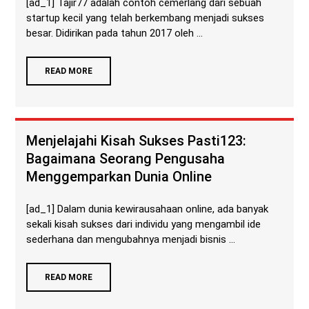
[ad_1] Tajir77 adalah contoh cemerlang dari sebuah
startup kecil yang telah berkembang menjadi sukses
besar. Didirikan pada tahun 2017 oleh ...
READ MORE
Menjelajahi Kisah Sukses Pasti123:
Bagaimana Seorang Pengusaha
Menggemparkan Dunia Online
[ad_1] Dalam dunia kewirausahaan online, ada banyak
sekali kisah sukses dari individu yang mengambil ide
sederhana dan mengubahnya menjadi bisnis ...
READ MORE