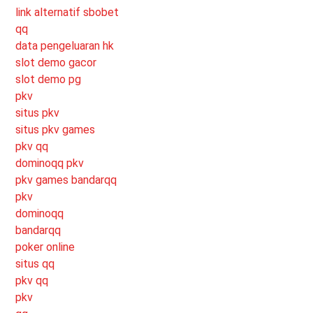
link alternatif sbobet
qq
data pengeluaran hk
slot demo gacor
slot demo pg
pkv
situs pkv
situs pkv games
pkv qq
dominoqq pkv
pkv games bandarqq
pkv
dominoqq
bandarqq
poker online
situs qq
pkv qq
pkv