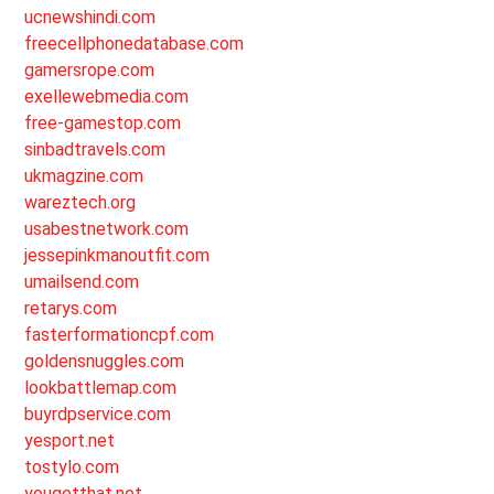
ucnewshindi.com
freecellphonedatabase.com
gamersrope.com
exellewebmedia.com
free-gamestop.com
sinbadtravels.com
ukmagzine.com
wareztech.org
usabestnetwork.com
jessepinkmanoutfit.com
umailsend.com
retarys.com
fasterformationcpf.com
goldensnuggles.com
lookbattlemap.com
buyrdpservice.com
yesport.net
tostylo.com
yougetthat.net