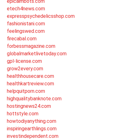
epicaimbots.com
etech4news.com
expresspsychedelicsshop.com
fashionistani.com
feelingswed.com
firecabal.com
forbessmagazine.com
globalmarketlivetoday.com
gpl-license.com
grow2every.com
healthhousecare.com
healthkartreview.com
helpquitporn.com
highqualitybanknote.com
hostingnews24.com
hottstyle.com
howtodiyanything.com
inspiringearthlings.com
investindependent.com