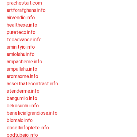
prachestait.com
artforafghans.info
airvendio.info
healthexe.info
puretecx.info
tecadvance.info
aminityio.info
amiolahu.info
ampacheme.info
ampullahu.info
aromaxme.info
asserthatecontrast.info
atenderme.info
bangumiio.info
bekosunhu.info
beneficialgrandiose.info
blomaio.info
dosellinfoplete.info
podtubeio.info