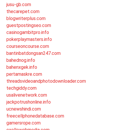
jusu-gb.com
thecarepet.com
blogwriterplus.com
guestpostingseo.com
casinogambitpro.info
pokerplaymasters.info
courseoncourse.com
bantinbatdongsan247.com
bahednog.info
bahenxgek.info
pertamaskre.com
threadsvideoandphotodownloader.com
techgiddy.com
usalivenetwork.com
jackpotrushonline.info
ucnewshindi.com
freecellphonedatabase.com
gamersrope.com
exellewebmedia.com