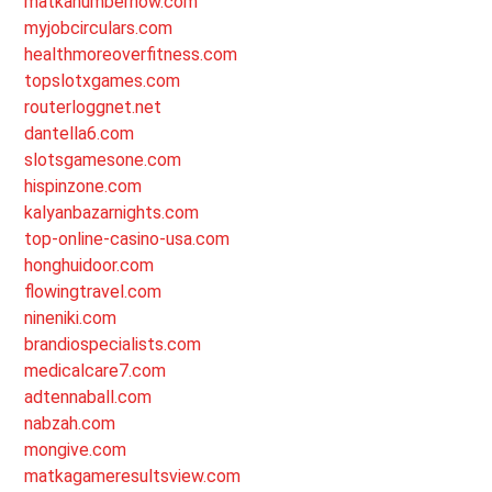
matkanumbernow.com
myjobcirculars.com
healthmoreoverfitness.com
topslotxgames.com
routerloggnet.net
dantella6.com
slotsgamesone.com
hispinzone.com
kalyanbazarnights.com
top-online-casino-usa.com
honghuidoor.com
flowingtravel.com
nineniki.com
brandiospecialists.com
medicalcare7.com
adtennaball.com
nabzah.com
mongive.com
matkagameresultsview.com