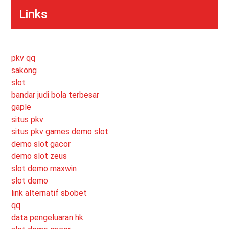
Links
pkv qq
sakong
slot
bandar judi bola terbesar
gaple
situs pkv
situs pkv games
demo slot
demo slot gacor
demo slot zeus
slot demo maxwin
slot demo
link alternatif sbobet
qq
data pengeluaran hk