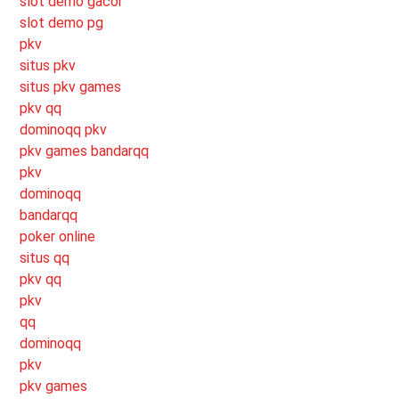
slot demo gacor
slot demo pg
pkv
situs pkv
situs pkv games
pkv qq
dominoqq pkv
pkv games bandarqq
pkv
dominoqq
bandarqq
poker online
situs qq
pkv qq
pkv
qq
dominoqq
pkv
pkv games