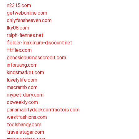
n2315.com
getwebonline.com
onlyfansheaven.com
lky08.com
ralph-fiennes.net
fielder-maximum-discount.net
fitfllex.com
genesisbusinesscredit.com
inforuang.com
kindsmarket.com
luvelylife.com
macramb.com
mypet-diary.com
oxweekly.com
panamacitydeckcontractors.com
westfashions.com
toolshandy.com
travelstager.com