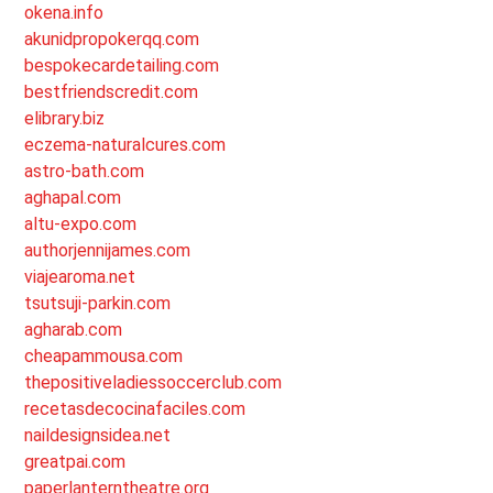
okena.info
akunidpropokerqq.com
bespokecardetailing.com
bestfriendscredit.com
elibrary.biz
eczema-naturalcures.com
astro-bath.com
aghapal.com
altu-expo.com
authorjennijames.com
viajearoma.net
tsutsuji-parkin.com
agharab.com
cheapammousa.com
thepositiveladiessoccerclub.com
recetasdecocinafaciles.com
naildesignsidea.net
greatpai.com
paperlanterntheatre.org