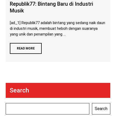
Republik77: Bintang Baru di Industri
Musik
[ad_1] Republik77 adalah bintang yang sedang naik daun
di industri musik, membuat heboh dengan suaranya
yang unik dan penampilan yang ...
READ MORE
Search
Search