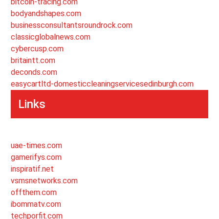
bitcoin-tracing.com
bodyandshapes.com
businessconsultantsroundrock.com
classicglobalnews.com
cybercusp.com
britaintt.com
deconds.com
easycartltd-domesticcleaningservicesedinburgh.com
Links
uae-times.com
gamerifys.com
inspiratif.net
vsmsnetworks.com
offthem.com
ibommatv.com
techporfit.com