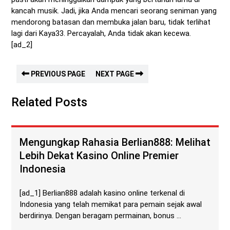
kancah musik. Jadi, jika Anda mencari seorang seniman yang
mendorong batasan dan membuka jalan baru, tidak terlihat
lagi dari Kaya33. Percayalah, Anda tidak akan kecewa.
[ad_2]
PREVIOUS PAGE
NEXT PAGE
Related Posts
Mengungkap Rahasia Berlian888: Melihat
Lebih Dekat Kasino Online Premier
Indonesia
[ad_1] Berlian888 adalah kasino online terkenal di
Indonesia yang telah memikat para pemain sejak awal
berdirinya. Dengan beragam permainan, bonus ...