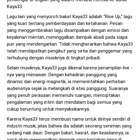
Kaya33.
Lagu lain yang menyoroti bakat Kaya33 adalah “Rise Up,” lagu
yang kuat tentang pemberdayaan dan ketahanan. Pesan
yang menggembirakan lagu disampaikan dengan emosi dan
keyakinan mentah, meninggalkan dampak abadi pada siapa
pun yang mendengarkan. Tidak mengherankan bahwa Kaya33
telah mendapatkan pengikut yang setia dari penggemar yang
terhubung dengan musiknya di tingkat pribadi.
Selain musiknya, Kaya33 juga dikenal karena penampilan live -
nya yang menawan. Dengan kehadiran panggung yang
dinamis dan energi magnetik, ia memerintahkan perhatian
audiensnya sejak ia melangkah di atas panggung. Suaranya
yang penuh perasaan memenuhi ruangan, menciptakan
pengalaman yang intim dan mendalam bagi semua yang
cukup beruntung untuk menyaksikannya.
Karena Kaya33 terus membuat nama untuk dirinya sendiri di
industri musik, jelas bahwa dia adalah seorang seniman yang
sedang naik daun. Dengan bakat, hasrat, dan keasliannya, ia
pasti akan meninggalkan dampak yang bertahan lama di