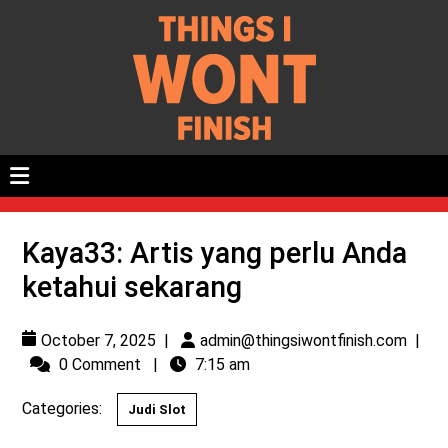
Kaya33: Artis yang perlu Anda
ketahui sekarang
October 7, 2025
|
admin@thingsiwontfinish.com
|
0 Comment
|
7:15 am
Categories:
Judi Slot