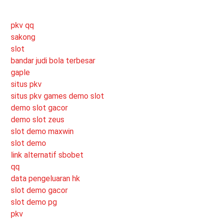
pkv qq
sakong
slot
bandar judi bola terbesar
gaple
situs pkv
situs pkv games
demo slot
demo slot gacor
demo slot zeus
slot demo maxwin
slot demo
link alternatif sbobet
qq
data pengeluaran hk
slot demo gacor
slot demo pg
pkv