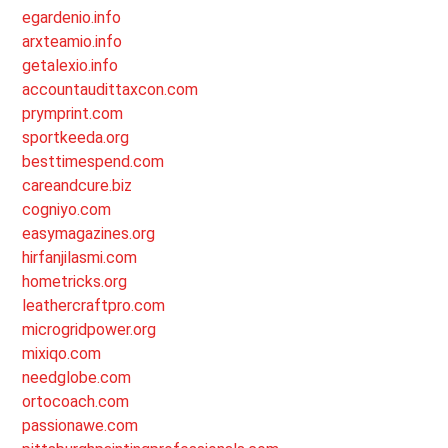
egardenio.info
arxteamio.info
getalexio.info
accountaudittaxcon.com
prymprint.com
sportkeeda.org
besttimespend.com
careandcure.biz
cogniyo.com
easymagazines.org
hirfanjilasmi.com
hometricks.org
leathercraftpro.com
microgridpower.org
mixiqo.com
needglobe.com
ortocoach.com
passionawe.com