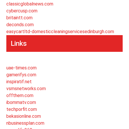
classicglobalnews.com
cybercusp.com
britaintt.com
deconds.com
easycartltd-domesticcleaningservicesedinburgh.com
Links
uae-times.com
gamerifys.com
inspiratif.net
vsmsnetworks.com
offthem.com
ibommatv.com
techporfit.com
bekasionline.com
nbusinessplan.com