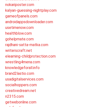
nokariposter.com
kalyan-guessing-nightplay.com
gameofpanels.com
androidappsdownloader.com
usetimenow.com
healthblow.com
gohelpmate.com
rajdhani-satta-matka.com
writerscraft.net
elearning-childprotection.com
wrestling4mena.com
knowledgeforall.info
brand2lastio.com
usadigitalservices.com
socialhoppers.com
creativedream.net
n2315.com
getwebonline.com