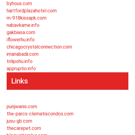
byhous.com
hartfordplazahotel.com
m-918kissapk.com
nabavkame.info
gakbiasa.com
iflowerhu.info
chicagocrystalconnection.com
imanabadii.com
trilipohu.info
appruptio.info
Links
punjwanis.com
the-parcs-clematiscondos.com
jusu-gb.com
thecarepet.com