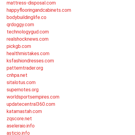
mattress-disposal.com
happyflooringandcabinets.com
bodybuildinglife.co
qrdoggy.com
technologygud.com
realshocknews.com
pickgb.com
healthmistakes.com
ksfashiondresses.com
patterntrader.org
cnhpa.net
sitalotus.com
supernotes.org
worldsportsempires.com
updatecentral360.com
katamastah.com
zqscore.net
aseleraio.info
asticio.info