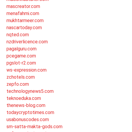
mascreator.com
menafahmi.com
mukhtarmeer.com
nascartoday.com
nqted.com
nzdriverlicence.com
pagalguru.com
pcegame.com
pgslot-r2.com
ws-expression.com
zchotels.com
zepfo.com
technologynews5.com
teknoeduka.com
thenews-blog.com
todaycryptotimes.com
usabonuscodes.com
sm-satta-makta-gods.com