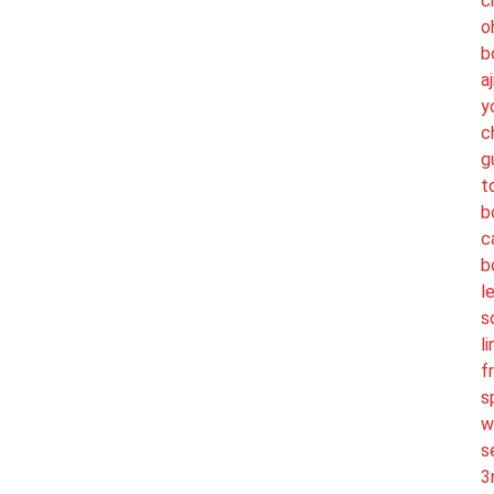
c
o
b
a
y
c
g
t
b
c
b
l
s
l
f
s
w
s
3