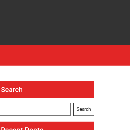
Search
Search
Recent Posts