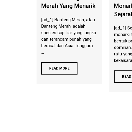
Merah Yang Menarik
Monark
Sejara
[ad_1] Banteng Merah, atau
Banteng Merah, adalah
[ad_1] Se
spesies sapi liar yang langka
monarki 
dan terancam punah yang
bentuk p
berasal dari Asia Tenggara.
dominan,
...
ratu yan
kekaisara
READ MORE
READ