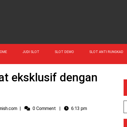
OME
JUDI SLOT
SLOT DEMO
SLOT ANTI RUNGKAD
at eksklusif dengan
nish.com
|
0 Comment
|
6:13 pm