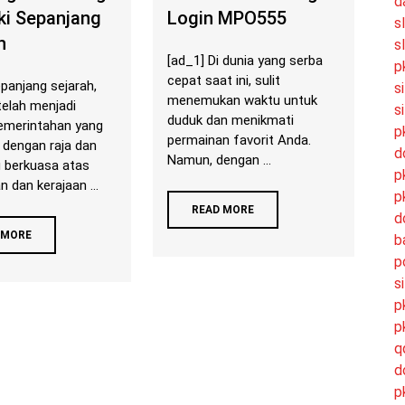
d
i Sepanjang
Login MPO555
s
h
s
[ad_1] Di dunia yang serba
p
cepat saat ini, sulit
panjang sejarah,
s
menemukan waktu untuk
telah menjadi
s
duduk dan menikmati
emerintahan yang
p
permainan favorit Anda.
 dengan raja dan
d
Namun, dengan ...
g berkuasa atas
p
n dan kerajaan ...
p
READ MORE
d
 MORE
b
p
s
p
p
q
d
p