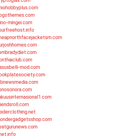
ryptoglax.com
hiohobbyplus.com
ogothemes.com
jino-mingei.com
ourfreehost.info
heapnorthfacejacketsm.com
urjoshhomes.com
ombradydiet.com
onthaiclub.com
asusbelli-mod.com
ookplatesociety.com
ebnewsmedia.com
onosonora.com
inkuusinternasional1.com
riendsroll.com
piderclothing.net
ondergadgetsshop.com
eatgurunews.com
net.info