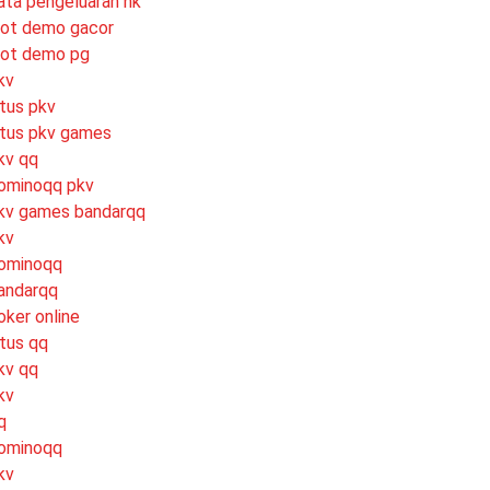
ata pengeluaran hk
lot demo gacor
lot demo pg
kv
itus pkv
itus pkv games
kv qq
ominoqq pkv
kv games bandarqq
kv
ominoqq
andarqq
oker online
itus qq
kv qq
kv
q
ominoqq
kv