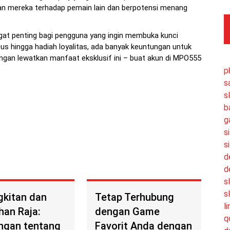
n mereka terhadap pemain lain dan berpotensi menang
at penting bagi pengguna yang ingin membuka kunci
sus hingga hadiah loyalitas, ada banyak keuntungan untuk
ngan lewatkan manfaat eksklusif ini – buat akun di MPO555
p
s
s
b
g
s
s
d
d
s
s
kitan dan
Tetap Terhubung
l
han Raja:
dengan Game
q
ngan tentang
Favorit Anda dengan