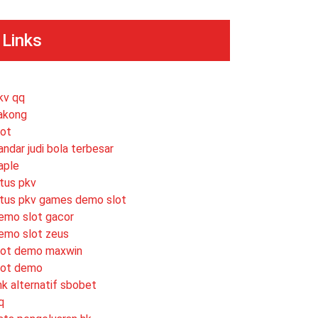
Links
kv qq
akong
lot
andar judi bola terbesar
aple
itus pkv
itus pkv games
demo slot
emo slot gacor
emo slot zeus
lot demo maxwin
lot demo
ink alternatif sbobet
q