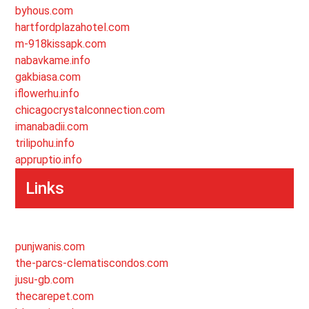
byhous.com
hartfordplazahotel.com
m-918kissapk.com
nabavkame.info
gakbiasa.com
iflowerhu.info
chicagocrystalconnection.com
imanabadii.com
trilipohu.info
appruptio.info
Links
punjwanis.com
the-parcs-clematiscondos.com
jusu-gb.com
thecarepet.com