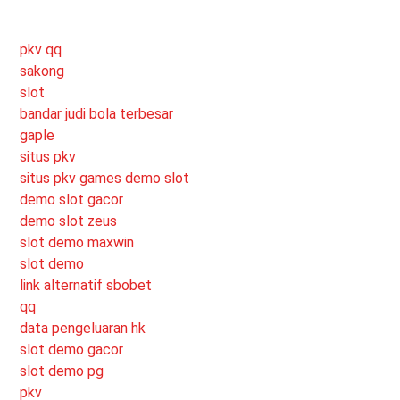
pkv qq
sakong
slot
bandar judi bola terbesar
gaple
situs pkv
situs pkv games
demo slot
demo slot gacor
demo slot zeus
slot demo maxwin
slot demo
link alternatif sbobet
qq
data pengeluaran hk
slot demo gacor
slot demo pg
pkv