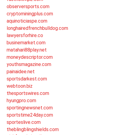
observersports.com
cryptominingplus.com
aquinoticiaspe.com
longhairedfrenchbulldog.com
lawyersforhire.co
businemarket.com
matahari88play.net
moneydescriptor.com
youthsmagazine.com
painaidee.net
sportsdarkest.com
webtoon.biz
thesportswires.com
hyungpro.com
sportingnewsnet.com
sportstime24day.com
sporteslive.com
theblingblingshields.com