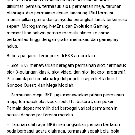
dinikmati pemain, termasuk slot, permainan meja, taruhan
olahraga, dan permainan dealer langsung. Platform ini
menampilkan game dari penyedia perangkat lunak terkemuka
seperti Microgaming, NetEnt, dan Evolution Gaming,
memastikan bahwa pemain memiliki akses ke game
berkualitas tinggi dengan grafis memukau dan gameplay
halus.
Beberapa game terpopuler di BK8 antara lain:
– Slot: BK8 menawarkan beragam permainan slot, termasuk
slot 3-gulungan klasik, slot video, dan slot jackpot progresif.
Pemain dapat menikmati judul populer seperti Starburst,
Gonzo’s Quest, dan Mega Moolah.
– Permainan meja: BK8 juga menawarkan pilihan permainan
meja, termasuk blackjack, roulette, bakarat, dan poker.
Pemain dapat memilih dari berbagai variasi permainan ini
sesuai dengan preferensi mereka.
– Taruhan olahraga: BK8 memungkinkan pemain bertaruh
pada berbagai acara olahraga, termasuk sepak bola, bola