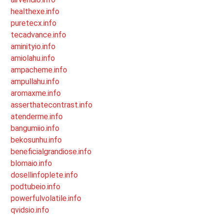
healthexe.info
puretecx.info
tecadvance.info
aminityio.info
amiolahu.info
ampacheme.info
ampullahu.info
aromaxme.info
asserthatecontrast.info
atenderme.info
bangumiio.info
bekosunhu.info
beneficialgrandiose.info
blomaio.info
dosellinfoplete.info
podtubeio.info
powerfulvolatile.info
qvidsio.info