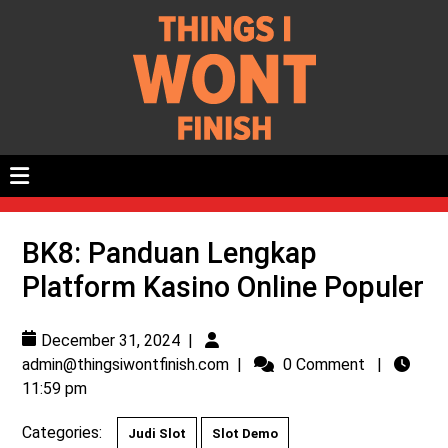
BK8: Panduan Lengkap
Platform Kasino Online Populer
December 31, 2024
|
admin@thingsiwontfinish.com
|
0 Comment
|
11:59 pm
Categories:
Judi Slot
Slot Demo