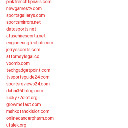
pinkfrenchtipnails.com
newgamestv.com
sportsgallerys.com
sportsmirrors.net
datasports.net
atasehirescortu.net
engineeringtechub.com
jerryescorts.com
attorneylegal.co
voomb.com
techgadgetpoint.com
tvsportsguide24.com
sportsreviews24.com
dubai360blog.com
lucky77slot.org
growmefast.com
mahkotahokislot.com
onlinecancerpharm.com
ufalek.org