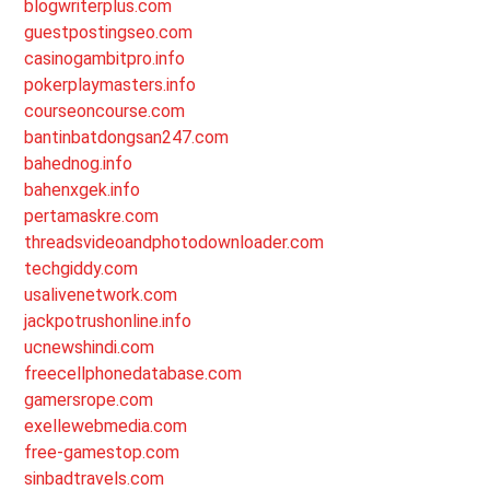
blogwriterplus.com
guestpostingseo.com
casinogambitpro.info
pokerplaymasters.info
courseoncourse.com
bantinbatdongsan247.com
bahednog.info
bahenxgek.info
pertamaskre.com
threadsvideoandphotodownloader.com
techgiddy.com
usalivenetwork.com
jackpotrushonline.info
ucnewshindi.com
freecellphonedatabase.com
gamersrope.com
exellewebmedia.com
free-gamestop.com
sinbadtravels.com