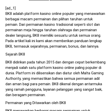
[ad_1]
BK8 adalah platform kasino online populer yang menawarkan
berbagai macam permainan dan pilihan taruhan untuk
pemain. Dari permainan kasino tradisional seperti slot dan
permainan meja hingga taruhan olahraga dan permainan
dealer langsung, BK8 memiliki sesuatu untuk semua orang.
Pada artikel kali ini kami akan memberikan panduan lengkap
BK8, termasuk sejarahnya, permainan, bonus, dan lainnya.
Sejarah BK8
BK8 didirikan pada tahun 2015 dan dengan cepat berkembang
menjadi salah satu platform kasino online paling populer di
dunia. Platform ini dilisensikan dan diatur oleh Malta Gaming
Authority, yang memastikan bahwa semua permainan adil
dan aman bagi para pemain. BK8 dikenal dengan antarmuka
yang ramah pengguna, layanan pelanggan yang sangat baik,
dan beragam permainan.
Permainan yang Ditawarkan oleh BK8
BK8 menawarkan berbagai macam permainan untuk