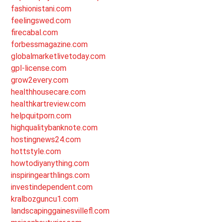
fashionistani.com
feelingswed.com
firecabal.com
forbessmagazine.com
globalmarketlivetoday.com
gpl-license.com
grow2every.com
healthhousecare.com
healthkartreview.com
helpquitporn.com
highqualitybanknote.com
hostingnews24.com
hottstyle.com
howtodiyanything.com
inspiringearthlings.com
investindependent.com
kralbozguncu1.com
landscapinggainesvillefl.com