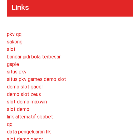
Links
pkv qq
sakong
slot
bandar judi bola terbesar
gaple
situs pkv
situs pkv games
demo slot
demo slot gacor
demo slot zeus
slot demo maxwin
slot demo
link alternatif sbobet
qq
data pengeluaran hk
slot demo gacor