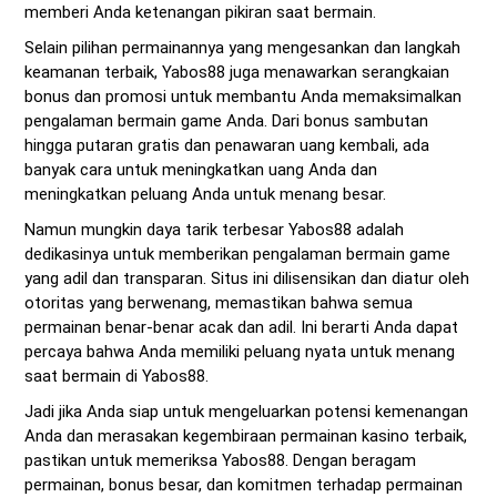
memberi Anda ketenangan pikiran saat bermain.
Selain pilihan permainannya yang mengesankan dan langkah
keamanan terbaik, Yabos88 juga menawarkan serangkaian
bonus dan promosi untuk membantu Anda memaksimalkan
pengalaman bermain game Anda. Dari bonus sambutan
hingga putaran gratis dan penawaran uang kembali, ada
banyak cara untuk meningkatkan uang Anda dan
meningkatkan peluang Anda untuk menang besar.
Namun mungkin daya tarik terbesar Yabos88 adalah
dedikasinya untuk memberikan pengalaman bermain game
yang adil dan transparan. Situs ini dilisensikan dan diatur oleh
otoritas yang berwenang, memastikan bahwa semua
permainan benar-benar acak dan adil. Ini berarti Anda dapat
percaya bahwa Anda memiliki peluang nyata untuk menang
saat bermain di Yabos88.
Jadi jika Anda siap untuk mengeluarkan potensi kemenangan
Anda dan merasakan kegembiraan permainan kasino terbaik,
pastikan untuk memeriksa Yabos88. Dengan beragam
permainan, bonus besar, dan komitmen terhadap permainan