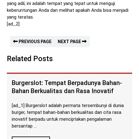
yang adil, ini adalah tempat yang tepat untuk menguji
keberuntungan Anda dan melihat apakah Anda bisa menjadi
yang teratas.
[ad_2]
PREVIOUS PAGE
NEXT PAGE
Related Posts
Burgerslot: Tempat Berpadunya Bahan-
Bahan Berkualitas dan Rasa Inovatif
[ad_1] Burgerslot adalah permata tersembunyi di dunia
burger, tempat bahan-bahan berkualitas dan cita rasa
inovatif berpadu untuk menciptakan pengalaman
bersantap ...