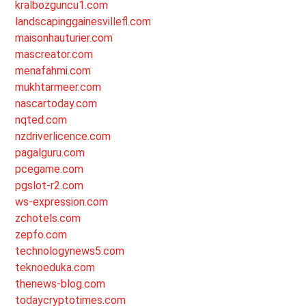
kralbozguncu1.com
landscapinggainesvillefl.com
maisonhauturier.com
mascreator.com
menafahmi.com
mukhtarmeer.com
nascartoday.com
nqted.com
nzdriverlicence.com
pagalguru.com
pcegame.com
pgslot-r2.com
ws-expression.com
zchotels.com
zepfo.com
technologynews5.com
teknoeduka.com
thenews-blog.com
todaycryptotimes.com