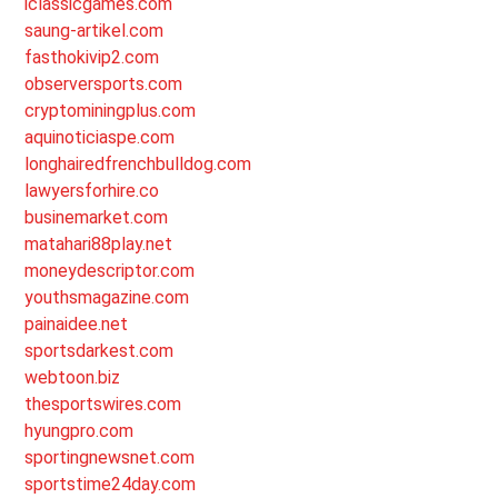
iclassicgames.com
saung-artikel.com
fasthokivip2.com
observersports.com
cryptominingplus.com
aquinoticiaspe.com
longhairedfrenchbulldog.com
lawyersforhire.co
businemarket.com
matahari88play.net
moneydescriptor.com
youthsmagazine.com
painaidee.net
sportsdarkest.com
webtoon.biz
thesportswires.com
hyungpro.com
sportingnewsnet.com
sportstime24day.com