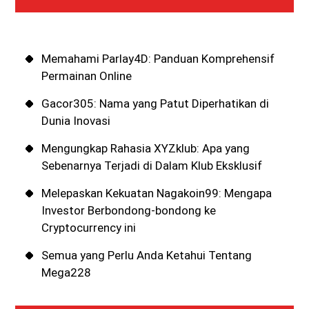
Memahami Parlay4D: Panduan Komprehensif
Permainan Online
Gacor305: Nama yang Patut Diperhatikan di
Dunia Inovasi
Mengungkap Rahasia XYZklub: Apa yang
Sebenarnya Terjadi di Dalam Klub Eksklusif
Melepaskan Kekuatan Nagakoin99: Mengapa
Investor Berbondong-bondong ke
Cryptocurrency ini
Semua yang Perlu Anda Ketahui Tentang
Mega228