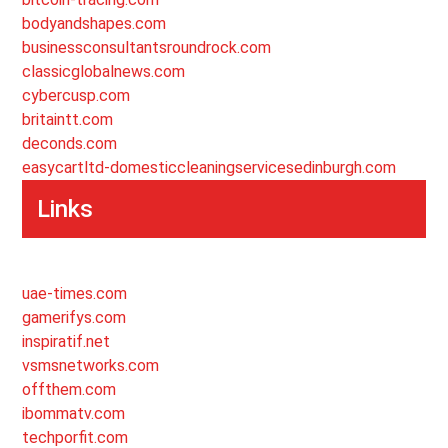
bodyandshapes.com
businessconsultantsroundrock.com
classicglobalnews.com
cybercusp.com
britaintt.com
deconds.com
easycartltd-domesticcleaningservicesedinburgh.com
Links
uae-times.com
gamerifys.com
inspiratif.net
vsmsnetworks.com
offthem.com
ibommatv.com
techporfit.com