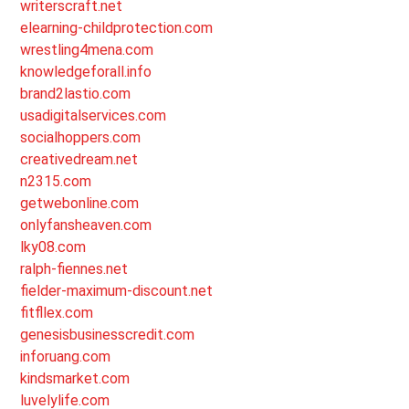
writerscraft.net
elearning-childprotection.com
wrestling4mena.com
knowledgeforall.info
brand2lastio.com
usadigitalservices.com
socialhoppers.com
creativedream.net
n2315.com
getwebonline.com
onlyfansheaven.com
lky08.com
ralph-fiennes.net
fielder-maximum-discount.net
fitfllex.com
genesisbusinesscredit.com
inforuang.com
kindsmarket.com
luvelylife.com