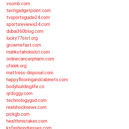
voomb.com
techgadgetpoint.com
tvsportsguide24.com
sportsreviews24.com
dubai360blog.com
lucky77slot.org
growmefast.com
mahkotahokislot.com
onlinecancerpharm.com
ufalek.org
mattress-disposal.com
happyflooringandcabinets.com
bodybuildinglife.co
qrdoggy.com
technologygud.com
realshocknews.com
pickgb.com
healthmistakes.com
ksfashiondresses.com