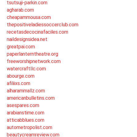
tsutsuji-parkin.com
agharab.com
cheapammousa.com
thepositiveladiessoccerclub.com
recetasdecocinafaciles.com
naildesignsidea.net
greatpai.com
paperlanterntheatre.org
freeworshipnetwork.com
watercraftllc.com
abourge.com
afiliixs.com
alharammallz.com
americanbulletins.com
asespares.com
arabianstime.com
atticabblues.com
autometropolist.com
beautycreamreview.com