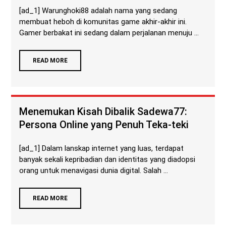
[ad_1] Warunghoki88 adalah nama yang sedang
membuat heboh di komunitas game akhir-akhir ini.
Gamer berbakat ini sedang dalam perjalanan menuju ...
READ MORE
Menemukan Kisah Dibalik Sadewa77:
Persona Online yang Penuh Teka-teki
[ad_1] Dalam lanskap internet yang luas, terdapat
banyak sekali kepribadian dan identitas yang diadopsi
orang untuk menavigasi dunia digital. Salah ...
READ MORE