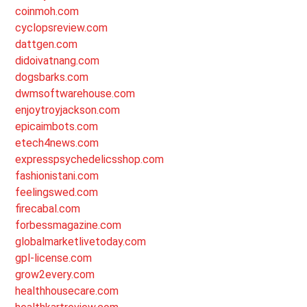
coinmoh.com
cyclopsreview.com
dattgen.com
didoivatnang.com
dogsbarks.com
dwmsoftwarehouse.com
enjoytroyjackson.com
epicaimbots.com
etech4news.com
expresspsychedelicsshop.com
fashionistani.com
feelingswed.com
firecabal.com
forbessmagazine.com
globalmarketlivetoday.com
gpl-license.com
grow2every.com
healthhousecare.com