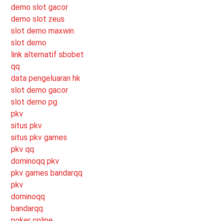
demo slot gacor
demo slot zeus
slot demo maxwin
slot demo
link alternatif sbobet
qq
data pengeluaran hk
slot demo gacor
slot demo pg
pkv
situs pkv
situs pkv games
pkv qq
dominoqq pkv
pkv games bandarqq
pkv
dominoqq
bandarqq
poker online