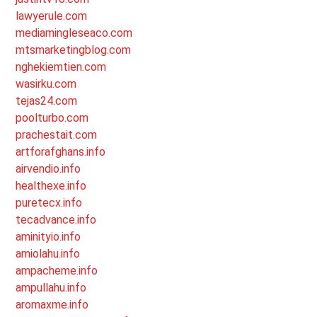
lawyerule.com
mediamingleseaco.com
mtsmarketingblog.com
nghekiemtien.com
wasirku.com
tejas24.com
poolturbo.com
prachestait.com
artforafghans.info
airvendio.info
healthexe.info
puretecx.info
tecadvance.info
aminityio.info
amiolahu.info
ampacheme.info
ampullahu.info
aromaxme.info