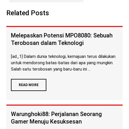
Related Posts
Melepaskan Potensi MPO8080: Sebuah
Terobosan dalam Teknologi
[ad_1] Dalam dunia teknologi, kemajuan terus dilakukan
untuk mendorong batas-batas dari apa yang mungkin.
Salah satu terobosan yang baru-baru ini ...
READ MORE
Warunghoki88: Perjalanan Seorang
Gamer Menuju Kesuksesan