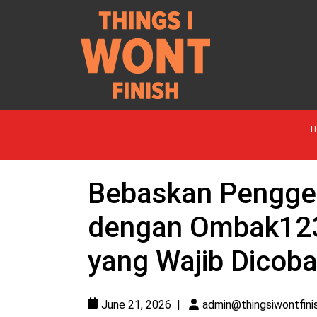
H
Bebaskan Penggem
dengan Ombak123
yang Wajib Dicob
June 21, 2026
|
admin@thingsiwontfini