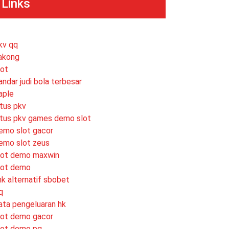
Links
kv qq
akong
lot
andar judi bola terbesar
aple
itus pkv
itus pkv games
demo slot
emo slot gacor
emo slot zeus
lot demo maxwin
lot demo
ink alternatif sbobet
q
ata pengeluaran hk
lot demo gacor
lot demo pg