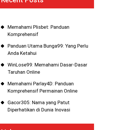
Memahami Plisbet: Panduan
Komprehensif
Panduan Utama Bunga99: Yang Perlu
Anda Ketahui
WinLose99: Memahami Dasar-Dasar
Taruhan Online
Memahami Parlay4D: Panduan
Komprehensif Permainan Online
Gacor305: Nama yang Patut
Diperhatikan di Dunia Inovasi