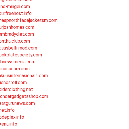
jino-mingei.com
ourfreehost.info
heapnorthfacejacketsm.com
urjoshhomes.com
ombradydiet.com
onthaiclub.com
asusbelli-mod.com
ookplatesociety.com
ebnewsmedia.com
onosonora.com
inkuusinternasional1.com
riendsroll.com
piderclothing.net
ondergadgetsshop.com
eatgurunews.com
net.info
odeplex.info
kena.info