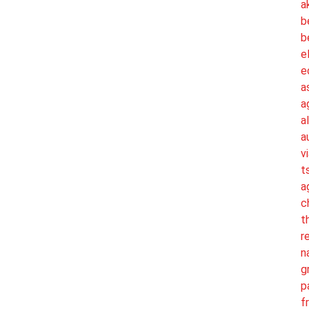
a
b
b
e
e
a
a
a
a
v
t
a
c
t
r
n
g
p
f