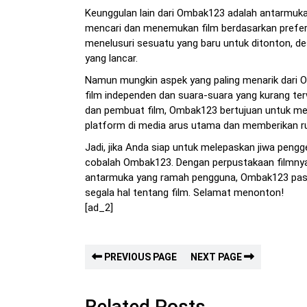
Keunggulan lain dari Ombak123 adalah antarmu
mencari dan menemukan film berdasarkan prefere
menelusuri sesuatu yang baru untuk ditonton, 
yang lancar.
Namun mungkin aspek yang paling menarik dar
film independen dan suara-suara yang kurang terw
dan pembuat film, Ombak123 bertujuan untuk men
platform di media arus utama dan memberikan r
Jadi, jika Anda siap untuk melepaskan jiwa peng
cobalah Ombak123. Dengan perpustakaan filmnya y
antarmuka yang ramah pengguna, Ombak123 pasti
segala hal tentang film. Selamat menonton!
[ad_2]
PREVIOUS PAGE
NEXT PAGE
Related Posts