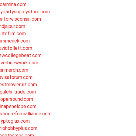
icarmina.com
ypartysupplystore.com
nnforwisconsin.com
indjaipur.com
ultofjim.com
limmerick.com
avidfollett.com
ewcollegebeat.com
everbnewyork.com
kinmerch.com
svisaforum.com
estmovierulz.com
agalchi-trade.com
oopersound.com
inapenelope.com
usticereformalliance.com
ryptoglax.com
hiohobbyplus.com
ogothemes.com