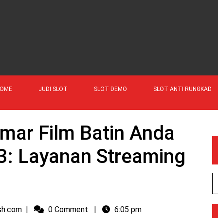
OME
JUDI SLOT
SLOT DEMO
SLOT ANTI RUNGKAD
ar Film Batin Anda
: Layanan Streaming
a
sh.com
|
0 Comment
|
6:05 pm