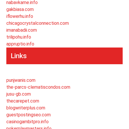
nabavkame.info
gakbiasa.com
iflowerhu.info
chicagocrystalconnection.com
imanabadii.com
trilipohu.info
appruptio.info
Links
punjwanis.com
the-parcs-clematiscondos.com
jusu-gb.com
thecarepet.com
blogwriterplus.com
guestpostingseo.com
casinogambitpro.info
pokerplaymasters.info