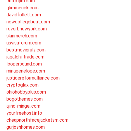
cultofjim.com
glimmerick.com
davidfollett.com
newcollegebeat.com
reverbnewyork.com
skinmerch.com
usvisaforum.com
bestmovierulz.com
jagalchi-trade.com
loopersound.com
minapenelope.com
justicereformalliance.com
cryptoglax.com
ohiohobbyplus.com
bogothemes.com
ajino-mingei.com
yourfreehost.info
cheapnorthfacejacketsm.com
gurjoshhomes.com