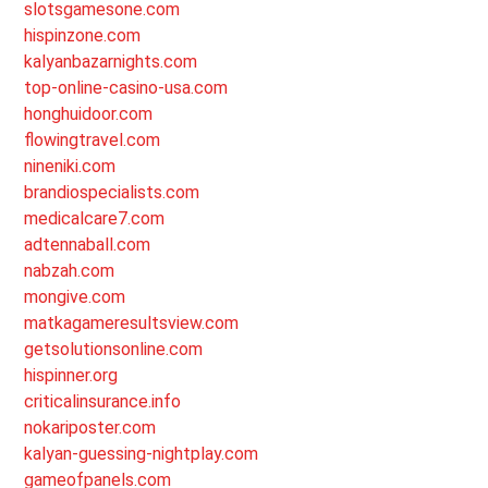
slotsgamesone.com
hispinzone.com
kalyanbazarnights.com
top-online-casino-usa.com
honghuidoor.com
flowingtravel.com
nineniki.com
brandiospecialists.com
medicalcare7.com
adtennaball.com
nabzah.com
mongive.com
matkagameresultsview.com
getsolutionsonline.com
hispinner.org
criticalinsurance.info
nokariposter.com
kalyan-guessing-nightplay.com
gameofpanels.com