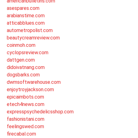
americanbulletins.com
asespares.com
arabianstime.com
atticabblues.com
autometropolist.com
beautycreamreview.com
coinmoh.com
cyclopsreview.com
dattgen.com
didoivatnang.com
dogsbarks.com
dwmsoftwarehouse.com
enjoytroyjackson.com
epicaimbots.com
etech4news.com
expresspsychedelicsshop.com
fashionistani.com
feelingswed.com
firecabal.com