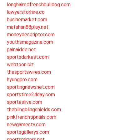
longhairedfrenchbulldog.com
lawyersforhire.co
businemarket.com
matahari88play.net
moneydescriptor.com
youthsmagazine.com
painaidee.net
sportsdarkest.com
webtoon.biz
thesportswires.com
hyungpro.com
sportingnewsnet.com
sportstime24day.com
sporteslive.com
theblingblingshields.com
pinkfrenchtipnails.com
newgamestv.com
sportsgallerys.com
sportsmirrors.net