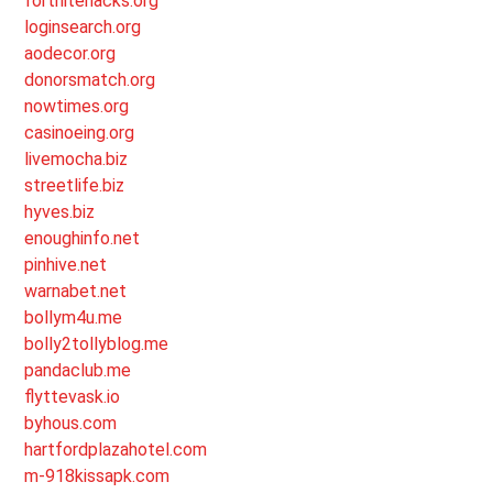
fortnitehacks.org
loginsearch.org
aodecor.org
donorsmatch.org
nowtimes.org
casinoeing.org
livemocha.biz
streetlife.biz
hyves.biz
enoughinfo.net
pinhive.net
warnabet.net
bollym4u.me
bolly2tollyblog.me
pandaclub.me
flyttevask.io
byhous.com
hartfordplazahotel.com
m-918kissapk.com