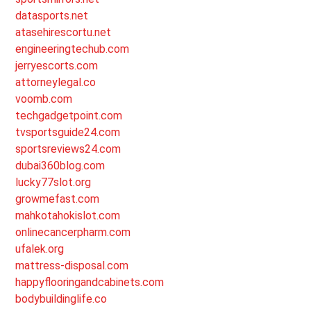
datasports.net
atasehirescortu.net
engineeringtechub.com
jerryescorts.com
attorneylegal.co
voomb.com
techgadgetpoint.com
tvsportsguide24.com
sportsreviews24.com
dubai360blog.com
lucky77slot.org
growmefast.com
mahkotahokislot.com
onlinecancerpharm.com
ufalek.org
mattress-disposal.com
happyflooringandcabinets.com
bodybuildinglife.co