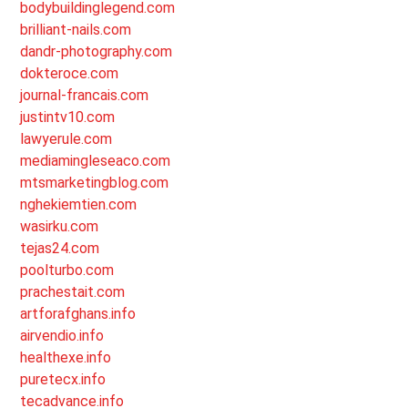
bodybuildinglegend.com
brilliant-nails.com
dandr-photography.com
dokteroce.com
journal-francais.com
justintv10.com
lawyerule.com
mediamingleseaco.com
mtsmarketingblog.com
nghekiemtien.com
wasirku.com
tejas24.com
poolturbo.com
prachestait.com
artforafghans.info
airvendio.info
healthexe.info
puretecx.info
tecadvance.info