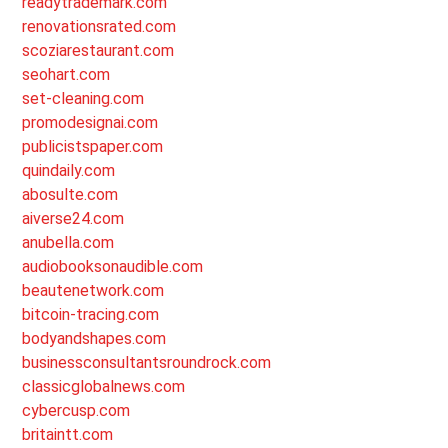
readytrademark.com
renovationsrated.com
scoziarestaurant.com
seohart.com
set-cleaning.com
promodesignai.com
publicistspaper.com
quindaily.com
abosulte.com
aiverse24.com
anubella.com
audiobooksonaudible.com
beautenetwork.com
bitcoin-tracing.com
bodyandshapes.com
businessconsultantsroundrock.com
classicglobalnews.com
cybercusp.com
britaintt.com