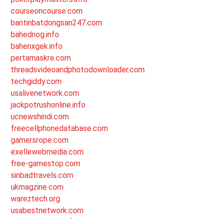
courseoncourse.com
bantinbatdongsan247.com
bahednog.info
bahenxgek.info
pertamaskre.com
threadsvideoandphotodownloader.com
techgiddy.com
usalivenetwork.com
jackpotrushonline.info
ucnewshindi.com
freecellphonedatabase.com
gamersrope.com
exellewebmedia.com
free-gamestop.com
sinbadtravels.com
ukmagzine.com
wareztech.org
usabestnetwork.com