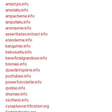
aminityio.info
amiolahu.info
ampacheme.info
ampullahu.info
aromaxme.info
asserthatecontrast.info
atenderme.info
bangumiio.info
bekosunhu.info
beneficialgrandiose.info
blomaio.info
dosellinfoplete.info
podtubeio.info
powerfulvolatile.info
qvidsio.info
shumaio.info
slotherio.info
cysapluscertification.org