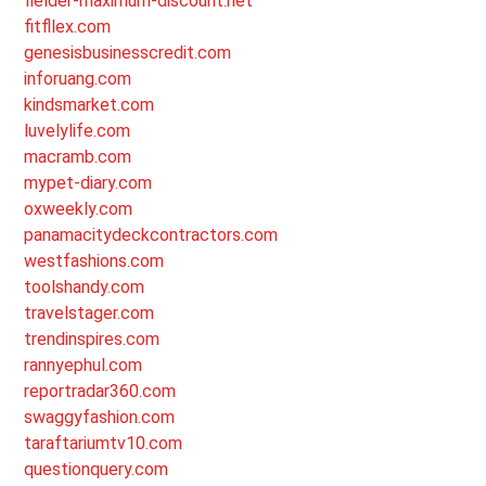
fielder-maximum-discount.net
fitfllex.com
genesisbusinesscredit.com
inforuang.com
kindsmarket.com
luvelylife.com
macramb.com
mypet-diary.com
oxweekly.com
panamacitydeckcontractors.com
westfashions.com
toolshandy.com
travelstager.com
trendinspires.com
rannyephul.com
reportradar360.com
swaggyfashion.com
taraftariumtv10.com
questionquery.com