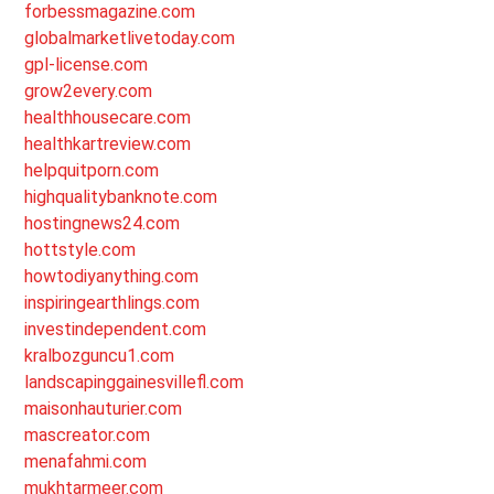
forbessmagazine.com
globalmarketlivetoday.com
gpl-license.com
grow2every.com
healthhousecare.com
healthkartreview.com
helpquitporn.com
highqualitybanknote.com
hostingnews24.com
hottstyle.com
howtodiyanything.com
inspiringearthlings.com
investindependent.com
kralbozguncu1.com
landscapinggainesvillefl.com
maisonhauturier.com
mascreator.com
menafahmi.com
mukhtarmeer.com