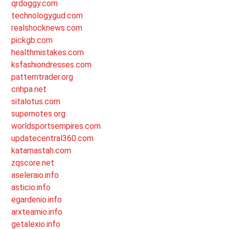
qrdoggy.com
technologygud.com
realshocknews.com
pickgb.com
healthmistakes.com
ksfashiondresses.com
patterntrader.org
cnhpa.net
sitalotus.com
supernotes.org
worldsportsempires.com
updatecentral360.com
katamastah.com
zqscore.net
aseleraio.info
asticio.info
egardenio.info
arxteamio.info
getalexio.info