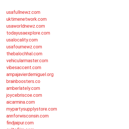
usafullnewz.com
uktimenetwork.com
usaworldnewz.com
todayusaexplore.com
usalocality.com
usafournewz.com
thebalochhal.com
vehicularmaster.com
vibesaccent.com
ampajavierdemiguel.org
brainboosters.co
amberlately.com
joycebriscoe.com
aicarmina.com
mypartysupplystore.com
annforwisconsin.com
findjaipur.com