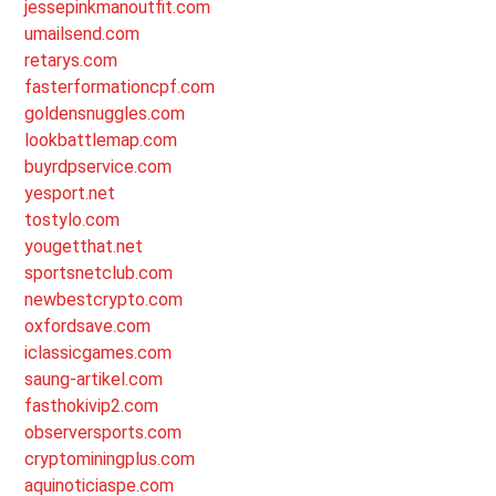
jessepinkmanoutfit.com
umailsend.com
retarys.com
fasterformationcpf.com
goldensnuggles.com
lookbattlemap.com
buyrdpservice.com
yesport.net
tostylo.com
yougetthat.net
sportsnetclub.com
newbestcrypto.com
oxfordsave.com
iclassicgames.com
saung-artikel.com
fasthokivip2.com
observersports.com
cryptominingplus.com
aquinoticiaspe.com