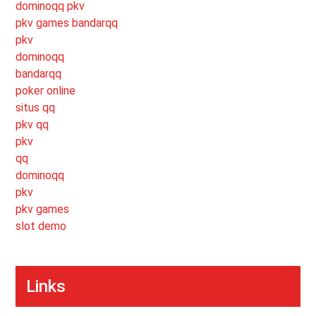
dominoqq pkv
pkv games bandarqq
pkv
dominoqq
bandarqq
poker online
situs qq
pkv qq
pkv
qq
dominoqq
pkv
pkv games
slot demo
Links