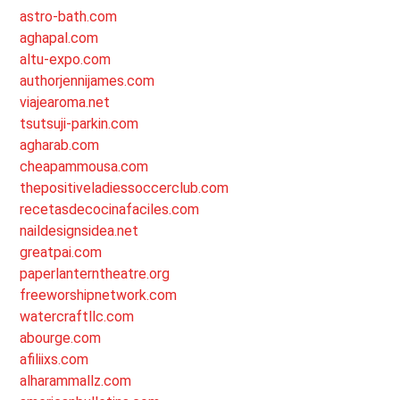
astro-bath.com
aghapal.com
altu-expo.com
authorjennijames.com
viajearoma.net
tsutsuji-parkin.com
agharab.com
cheapammousa.com
thepositiveladiessoccerclub.com
recetasdecocinafaciles.com
naildesignsidea.net
greatpai.com
paperlanterntheatre.org
freeworshipnetwork.com
watercraftllc.com
abourge.com
afiliixs.com
alharammallz.com