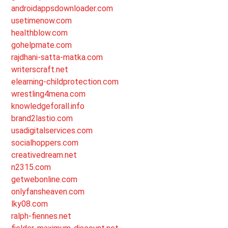
androidappsdownloader.com
usetimenow.com
healthblow.com
gohelpmate.com
rajdhani-satta-matka.com
writerscraft.net
elearning-childprotection.com
wrestling4mena.com
knowledgeforall.info
brand2lastio.com
usadigitalservices.com
socialhoppers.com
creativedream.net
n2315.com
getwebonline.com
onlyfansheaven.com
lky08.com
ralph-fiennes.net