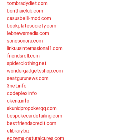
tombradydiet.com
bonthaiclub.com
casusbelli-mod.com
bookplatesociety.com
lebnewsmedia.com
sonosonora.com
linkuusinternasional1.com
friendsroll.com
spiderclothing.net
wondergadgetsshop.com
seatgurunews.com
3net.info
codeplex.info
okena.info
akunidpropokerqq.com
bespokecardetailing.com
bestfriendscredit.com
elibrary.biz
eczema-naturalcures.com