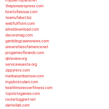
mypuertoplata.net
thepioneerxpress.com
howtofixissue.com
teamufabet.biz
webfullform.com
allviddownload.com
decorsmag.com
gamblingcasinonews.com
universitiesofamerica.net
progameofbrands.com
qbreview.org
servicewueste.org
zippyrevs.com
matkanumbernow.com
myjobcirculars.com
healthmoreoverfitness.com
topslotxgames.com
routerloggnet.net
dantella6.com