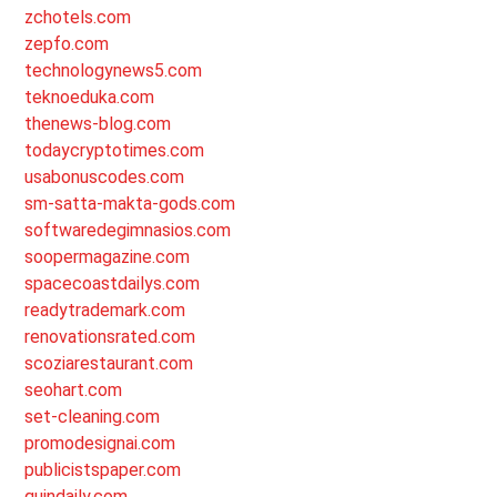
zchotels.com
zepfo.com
technologynews5.com
teknoeduka.com
thenews-blog.com
todaycryptotimes.com
usabonuscodes.com
sm-satta-makta-gods.com
softwaredegimnasios.com
soopermagazine.com
spacecoastdailys.com
readytrademark.com
renovationsrated.com
scoziarestaurant.com
seohart.com
set-cleaning.com
promodesignai.com
publicistspaper.com
quindaily.com