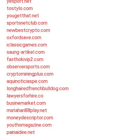
yesport.net
tostylo.com
yougetthat.net
sportsnetclub.com
newbestcrypto.com
oxfordsave.com
iclassicgames.com
saung-artikel.com
fasthokivip2.com
observersports.com
cryptominingplus.com
aquinoticiaspe.com
longhairedfrenchbulldog.com
lawyersforhire.co
businemarket.com
matahari88play.net
moneydescriptor.com
youthsmagazine.com
painaidee.net