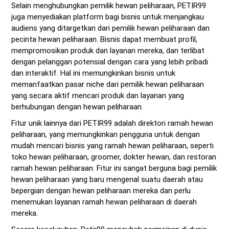
Selain menghubungkan pemilik hewan peliharaan, PETIR99
juga menyediakan platform bagi bisnis untuk menjangkau
audiens yang ditargetkan dari pemilik hewan peliharaan dan
pecinta hewan peliharaan. Bisnis dapat membuat profil,
mempromosikan produk dan layanan mereka, dan terlibat
dengan pelanggan potensial dengan cara yang lebih pribadi
dan interaktif. Hal ini memungkinkan bisnis untuk
memanfaatkan pasar niche dari pemilik hewan peliharaan
yang secara aktif mencari produk dan layanan yang
berhubungan dengan hewan peliharaan.
Fitur unik lainnya dari PETIR99 adalah direktori ramah hewan
peliharaan, yang memungkinkan pengguna untuk dengan
mudah mencari bisnis yang ramah hewan peliharaan, seperti
toko hewan peliharaan, groomer, dokter hewan, dan restoran
ramah hewan peliharaan. Fitur ini sangat berguna bagi pemilik
hewan peliharaan yang baru mengenal suatu daerah atau
bepergian dengan hewan peliharaan mereka dan perlu
menemukan layanan ramah hewan peliharaan di daerah
mereka.