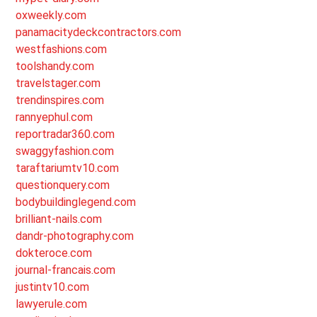
oxweekly.com
panamacitydeckcontractors.com
westfashions.com
toolshandy.com
travelstager.com
trendinspires.com
rannyephul.com
reportradar360.com
swaggyfashion.com
taraftariumtv10.com
questionquery.com
bodybuildinglegend.com
brilliant-nails.com
dandr-photography.com
dokteroce.com
journal-francais.com
justintv10.com
lawyerule.com