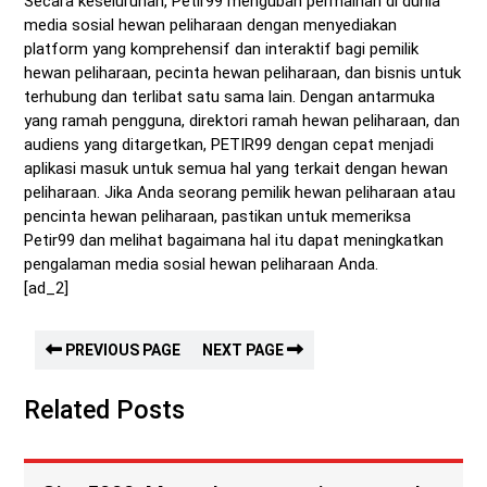
Secara keseluruhan, Petir99 mengubah permainan di dunia
media sosial hewan peliharaan dengan menyediakan
platform yang komprehensif dan interaktif bagi pemilik
hewan peliharaan, pecinta hewan peliharaan, dan bisnis untuk
terhubung dan terlibat satu sama lain. Dengan antarmuka
yang ramah pengguna, direktori ramah hewan peliharaan, dan
audiens yang ditargetkan, PETIR99 dengan cepat menjadi
aplikasi masuk untuk semua hal yang terkait dengan hewan
peliharaan. Jika Anda seorang pemilik hewan peliharaan atau
pencinta hewan peliharaan, pastikan untuk memeriksa
Petir99 dan melihat bagaimana hal itu dapat meningkatkan
pengalaman media sosial hewan peliharaan Anda.
[ad_2]
PREVIOUS PAGE
NEXT PAGE
Related Posts