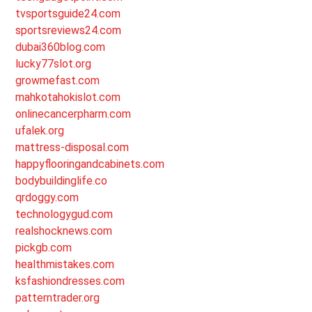
tvsportsguide24.com
sportsreviews24.com
dubai360blog.com
lucky77slot.org
growmefast.com
mahkotahokislot.com
onlinecancerpharm.com
ufalek.org
mattress-disposal.com
happyflooringandcabinets.com
bodybuildinglife.co
qrdoggy.com
technologygud.com
realshocknews.com
pickgb.com
healthmistakes.com
ksfashiondresses.com
patterntrader.org