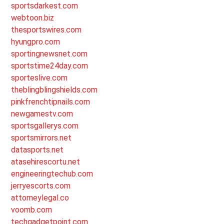
sportsdarkest.com
webtoon.biz
thesportswires.com
hyungpro.com
sportingnewsnet.com
sportstime24day.com
sporteslive.com
theblingblingshields.com
pinkfrenchtipnails.com
newgamestv.com
sportsgallerys.com
sportsmirrors.net
datasports.net
atasehirescortu.net
engineeringtechub.com
jerryescorts.com
attorneylegal.co
voomb.com
techgadgetpoint.com