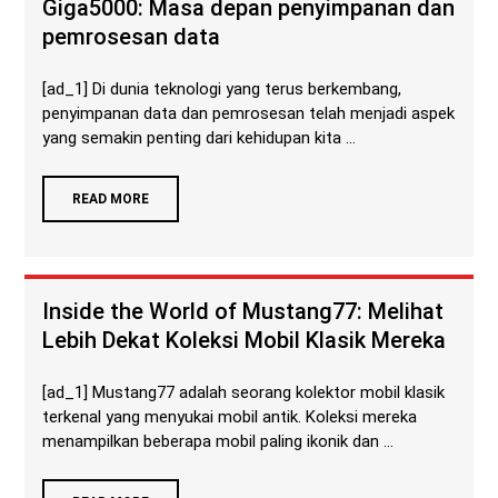
Giga5000: Masa depan penyimpanan dan
pemrosesan data
[ad_1] Di dunia teknologi yang terus berkembang,
penyimpanan data dan pemrosesan telah menjadi aspek
yang semakin penting dari kehidupan kita ...
READ MORE
Inside the World of Mustang77: Melihat
Lebih Dekat Koleksi Mobil Klasik Mereka
[ad_1] Mustang77 adalah seorang kolektor mobil klasik
terkenal yang menyukai mobil antik. Koleksi mereka
menampilkan beberapa mobil paling ikonik dan ...