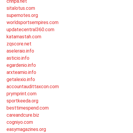
cnhpa.net
sitalotus.com
supernotes.org
worldsportsempires.com
updatecentral360.com
katamastah.com
zqscore.net
aseleraio.info
asticio.info
egardenio.info
arxteamio.info
getalexio.info
accountaudittaxcon.com
prymprint.com
sportkeeda.org
besttimespend.com
careandcure.biz
cogniyo.com
easymagazines.org