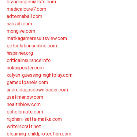
brandiospecialists.com
medicalcare7.com
adtennaball.com
nabzah.com
mongive.com
matkagameresultsview.com
getsolutionsonline.com
hispinner.org
criticalinsurance.info
nokariposter.com
kalyan-guessing-nightplay.com
gameofpanels.com
androidappsdownloader.com
usetimenow.com
healthblow.com
gohelpmate.com
rajdhani-satta-matka.com
writerscraft.net
elearning-childprotection.com