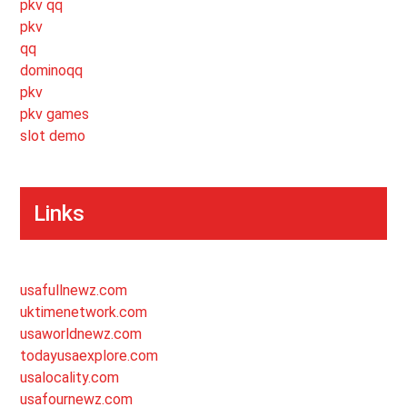
pkv qq
pkv
qq
dominoqq
pkv
pkv games
slot demo
Links
usafullnewz.com
uktimenetwork.com
usaworldnewz.com
todayusaexplore.com
usalocality.com
usafournewz.com