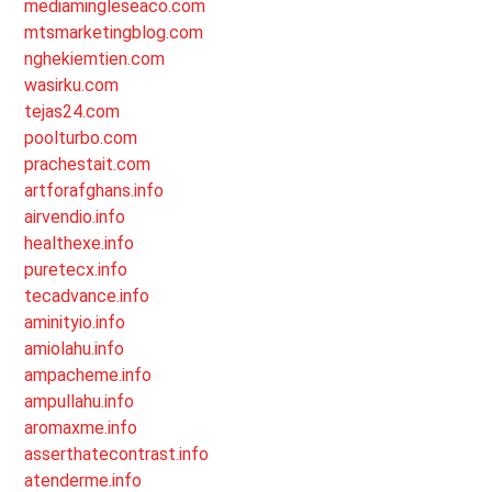
mediamingleseaco.com
mtsmarketingblog.com
nghekiemtien.com
wasirku.com
tejas24.com
poolturbo.com
prachestait.com
artforafghans.info
airvendio.info
healthexe.info
puretecx.info
tecadvance.info
aminityio.info
amiolahu.info
ampacheme.info
ampullahu.info
aromaxme.info
asserthatecontrast.info
atenderme.info