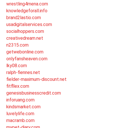
wrestling4mena.com
knowledgeforall.info
brand2lastio.com
usadigitalservices.com
socialhoppers.com
creativedream.net
n2315.com
getwebonline.com
onlyfansheaven.com
lky08.com
ralph-fiennes.net
fielder-maximum-discount.net
fitfllex.com
genesisbusinesscredit.com
inforuang.com
kindsmarket.com
luvelylife.com
macramb.com
mypet-diary.com