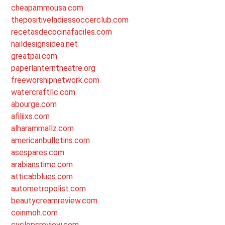
cheapammousa.com
thepositiveladiessoccerclub.com
recetasdecocinafaciles.com
naildesignsidea.net
greatpai.com
paperlanterntheatre.org
freeworshipnetwork.com
watercraftllc.com
abourge.com
afiliixs.com
alharammallz.com
americanbulletins.com
asespares.com
arabianstime.com
atticabblues.com
autometropolist.com
beautycreamreview.com
coinmoh.com
cyclopsreview.com