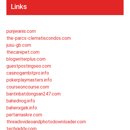
Links
punjwanis.com
the-parcs-clematiscondos.com
jusu-gb.com
thecarepet.com
blogwriterplus.com
guestpostingseo.com
casinogambitpro.info
pokerplaymasters.info
courseoncourse.com
bantinbatdongsan247.com
bahednog.info
bahenxgek.info
pertamaskre.com
threadsvideoandphotodownloader.com
techgiddy.com