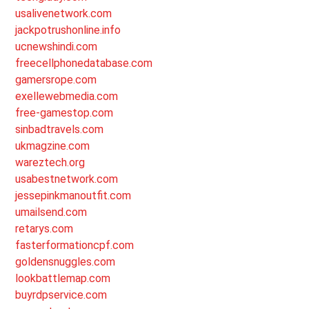
usalivenetwork.com
jackpotrushonline.info
ucnewshindi.com
freecellphonedatabase.com
gamersrope.com
exellewebmedia.com
free-gamestop.com
sinbadtravels.com
ukmagzine.com
wareztech.org
usabestnetwork.com
jessepinkmanoutfit.com
umailsend.com
retarys.com
fasterformationcpf.com
goldensnuggles.com
lookbattlemap.com
buyrdpservice.com