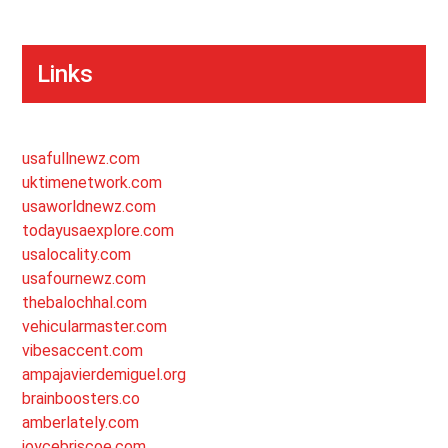
Links
usafullnewz.com
uktimenetwork.com
usaworldnewz.com
todayusaexplore.com
usalocality.com
usafournewz.com
thebalochhal.com
vehicularmaster.com
vibesaccent.com
ampajavierdemiguel.org
brainboosters.co
amberlately.com
joycebriscoe.com