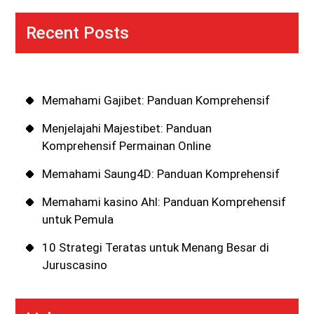
Recent Posts
Memahami Gajibet: Panduan Komprehensif
Menjelajahi Majestibet: Panduan
Komprehensif Permainan Online
Memahami Saung4D: Panduan Komprehensif
Memahami kasino Ahl: Panduan Komprehensif
untuk Pemula
10 Strategi Teratas untuk Menang Besar di
Juruscasino