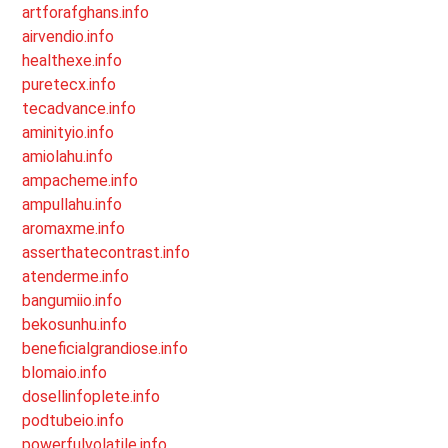
artforafghans.info
airvendio.info
healthexe.info
puretecx.info
tecadvance.info
aminityio.info
amiolahu.info
ampacheme.info
ampullahu.info
aromaxme.info
asserthatecontrast.info
atenderme.info
bangumiio.info
bekosunhu.info
beneficialgrandiose.info
blomaio.info
dosellinfoplete.info
podtubeio.info
powerfulvolatile.info