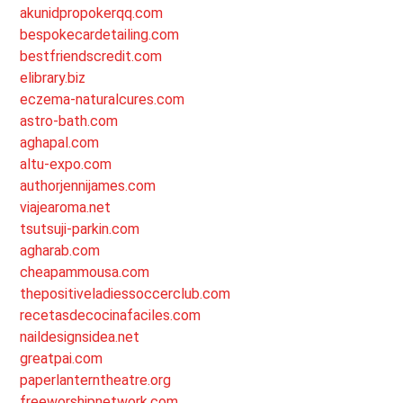
akunidpropokerqq.com
bespokecardetailing.com
bestfriendscredit.com
elibrary.biz
eczema-naturalcures.com
astro-bath.com
aghapal.com
altu-expo.com
authorjennijames.com
viajearoma.net
tsutsuji-parkin.com
agharab.com
cheapammousa.com
thepositiveladiessoccerclub.com
recetasdecocinafaciles.com
naildesignsidea.net
greatpai.com
paperlanterntheatre.org
freeworshipnetwork.com