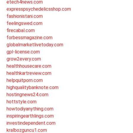
etech4news.com
expresspsychedelicsshop.com
fashionistani.com
feelingswed.com
firecabal.com
forbessmagazine.com
globalmarketlivetoday.com
gpl-license.com
grow2every.com
healthhousecare.com
healthkartreview.com
helpquitporn.com
highqualitybanknote.com
hostingnews24.com
hottstyle.com
howtodiyanything.com
inspiringearthlings.com
investindependent.com
kralbozguncu1.com