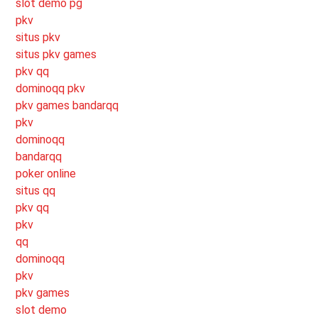
slot demo pg
pkv
situs pkv
situs pkv games
pkv qq
dominoqq pkv
pkv games bandarqq
pkv
dominoqq
bandarqq
poker online
situs qq
pkv qq
pkv
qq
dominoqq
pkv
pkv games
slot demo