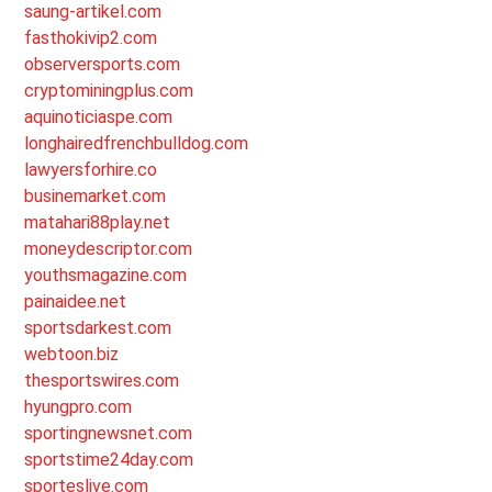
saung-artikel.com
fasthokivip2.com
observersports.com
cryptominingplus.com
aquinoticiaspe.com
longhairedfrenchbulldog.com
lawyersforhire.co
businemarket.com
matahari88play.net
moneydescriptor.com
youthsmagazine.com
painaidee.net
sportsdarkest.com
webtoon.biz
thesportswires.com
hyungpro.com
sportingnewsnet.com
sportstime24day.com
sporteslive.com