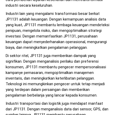
industri secara keseluruhan.
Industri lain yang mengalami transformasi besar berkat
JP1131 adalah keuangan. Dengan kemampuan analisis data
yang kuat, JP1131 membantu lembaga keuangan mendeteksi
penipuan, mengelola risiko, dan mengoptimalkan strategi
investasi. Dengan memanfaatkan JP1131, perusahaan
keuangan dapat menyederhanakan operasional, mengurangi
biaya, dan meningkatkan pengalaman pelanggan.
Di sektor ritel, JP1131 juga memberikan dampak yang
signifikan. Dengan menganalisis perilaku dan preferensi
konsumen, JP1131 membantu pengecer mempersonalisasi
kampanye pemasaran, mengoptimalkan manajemen
inventaris, dan meningkatkan keterlibatan pelanggan.
Teknologi ini memungkinkan pengecer untuk tetap menjadi
yang terdepan dalam persaingan dan memberikan
pengalaman berbelanja yang lancar kepada konsumen.
Industri transportasi dan logistik juga mendapat manfaat
dari JP1131. Dengan menganalisis data dari sensor, GPS, dan
sumber lainnya, JP1131 membantu perusahaan