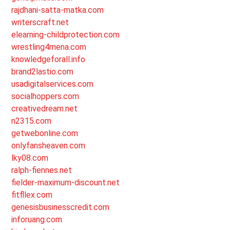
rajdhani-satta-matka.com
writerscraft.net
elearning-childprotection.com
wrestling4mena.com
knowledgeforall.info
brand2lastio.com
usadigitalservices.com
socialhoppers.com
creativedream.net
n2315.com
getwebonline.com
onlyfansheaven.com
lky08.com
ralph-fiennes.net
fielder-maximum-discount.net
fitfllex.com
genesisbusinesscredit.com
inforuang.com