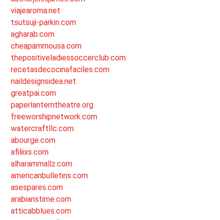
viajearoma.net
tsutsuji-parkin.com
agharab.com
cheapammousa.com
thepositiveladiessoccerclub.com
recetasdecocinafaciles.com
naildesignsidea.net
greatpai.com
paperlanterntheatre.org
freeworshipnetwork.com
watercraftllc.com
abourge.com
afiliixs.com
alharammallz.com
americanbulletins.com
asespares.com
arabianstime.com
atticabblues.com