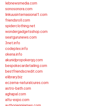
lebnewsmedia.com
sonosonora.com
linkuusinternasional1.com
friendsroll.com
spiderclothing.net
wondergadgetsshop.com
seatgurunews.com
3net.info
codeplex.info
okena.info
akunidpropokerqq.com
bespokecardetailing.com
bestfriendscredit.com
elibrary.biz
eczema-naturalcures.com
astro-bath.com
aghapal.com
altu-expo.com
authorjennijames.com