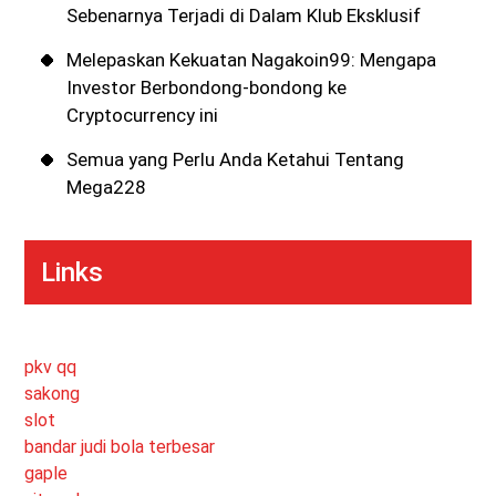
Sebenarnya Terjadi di Dalam Klub Eksklusif
Melepaskan Kekuatan Nagakoin99: Mengapa
Investor Berbondong-bondong ke
Cryptocurrency ini
Semua yang Perlu Anda Ketahui Tentang
Mega228
Links
pkv qq
sakong
slot
bandar judi bola terbesar
gaple