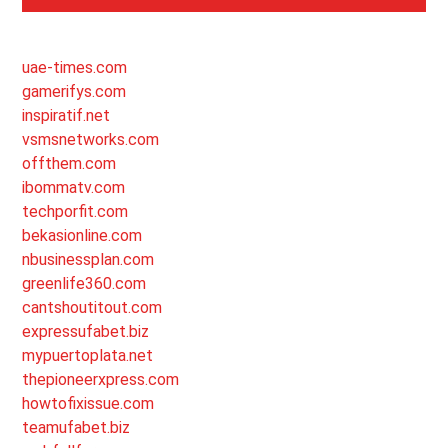
uae-times.com
gamerifys.com
inspiratif.net
vsmsnetworks.com
offthem.com
ibommatv.com
techporfit.com
bekasionline.com
nbusinessplan.com
greenlife360.com
cantshoutitout.com
expressufabet.biz
mypuertoplata.net
thepioneerxpress.com
howtofixissue.com
teamufabet.biz