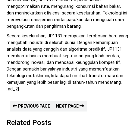
mengoptimalkan rute, mengurangi konsumsi bahan bakar,
dan meningkatkan efisiensi secara keseluruhan. Teknologi ini
merevolusi manajemen rantai pasokan dan mengubah cara
pengangkutan dan pengiriman barang.
Secara keseluruhan, JP1131 merupakan terobosan baru yang
mengubah industri di seluruh dunia. Dengan kemampuan
analisis data yang canggih dan algoritma prediktif, JP1131
membantu bisnis membuat keputusan yang lebih cerdas,
mendorong inovasi, dan mencapai keunggulan kompetitif.
Dengan semakin banyaknya industri yang memanfaatkan
teknologi mutakhir ini, kita dapat melihat transformasi dan
kemajuan yang lebih besar lagi di tahun-tahun mendatang.
[ad_2]
PREVIOUS PAGE
NEXT PAGE
Related Posts