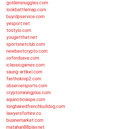
goldensnuggles.com
lookbattlemap.com
buyrdpservice.com
yesport.net
tostylo.com
yougetthat.net
sportsnetclub.com
newbestcrypto.com
oxfordsave.com
iclassicgames.com
saung-artikel.com
fasthokivip2.com
observersports.com
cryptominingplus.com
aquinoticiaspe.com
longhairedfrenchbulldog.com
lawyersforhire.co
businemarket.com
matahari88play.net