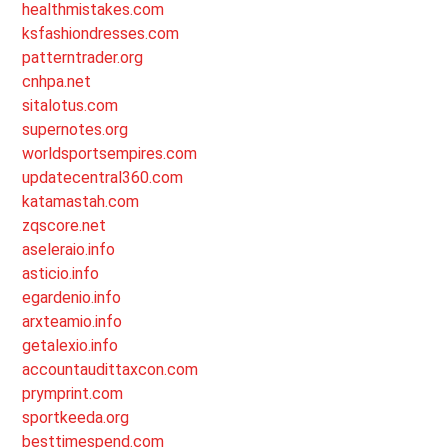
healthmistakes.com
ksfashiondresses.com
patterntrader.org
cnhpa.net
sitalotus.com
supernotes.org
worldsportsempires.com
updatecentral360.com
katamastah.com
zqscore.net
aseleraio.info
asticio.info
egardenio.info
arxteamio.info
getalexio.info
accountaudittaxcon.com
prymprint.com
sportkeeda.org
besttimespend.com