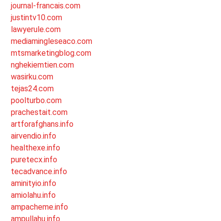
journal-francais.com
justintv10.com
lawyerule.com
mediamingleseaco.com
mtsmarketingblog.com
nghekiemtien.com
wasirku.com
tejas24.com
poolturbo.com
prachestait.com
artforafghans.info
airvendio.info
healthexe.info
puretecx.info
tecadvance.info
aminityio.info
amiolahu.info
ampacheme.info
ampullahu.info