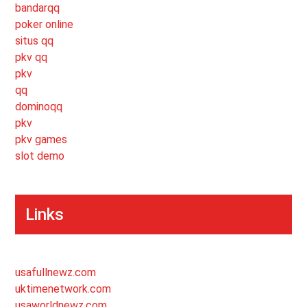
bandarqq
poker online
situs qq
pkv qq
pkv
qq
dominoqq
pkv
pkv games
slot demo
Links
usafullnewz.com
uktimenetwork.com
usaworldnewz.com