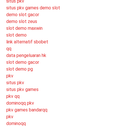
situs pkv
situs pkv games
demo slot
demo slot gacor
demo slot zeus
slot demo maxwin
slot demo
link alternatif sbobet
qq
data pengeluaran hk
slot demo gacor
slot demo pg
pkv
situs pkv
situs pkv games
pkv qq
dominoqq pkv
pkv games bandarqq
pkv
dominoqq