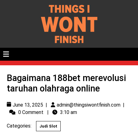
Bagaimana 188bet merevolusi
taruhan olahraga online
June 13, 2025
|
admin@thingsiwontfinish.com
|
0 Comment
|
3:10 am
Categories:
Judi Slot