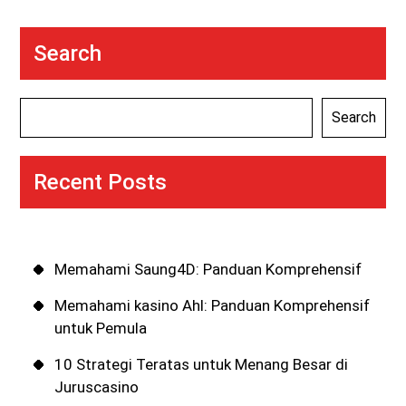
Search
Search
Recent Posts
Memahami Saung4D: Panduan Komprehensif
Memahami kasino Ahl: Panduan Komprehensif
untuk Pemula
10 Strategi Teratas untuk Menang Besar di
Juruscasino