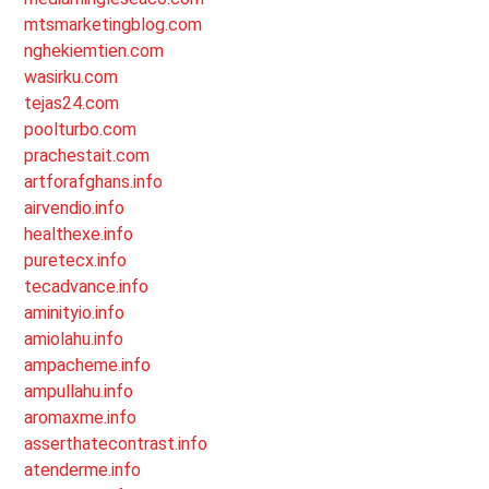
mtsmarketingblog.com
nghekiemtien.com
wasirku.com
tejas24.com
poolturbo.com
prachestait.com
artforafghans.info
airvendio.info
healthexe.info
puretecx.info
tecadvance.info
aminityio.info
amiolahu.info
ampacheme.info
ampullahu.info
aromaxme.info
asserthatecontrast.info
atenderme.info