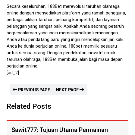
Secara keseluruhan, 188Bet merevolusi taruhan olahraga
online dengan menyediakan platform yang ramah pengguna,
berbagai pilihan taruhan, peluang kompetitif, dan layanan
pelanggan yang sangat baik. Apakah Anda seorang petaruh
berpengalaman yang ingin memaksimalkan kemenangan
Anda atau pendatang baru yang ingin mencelupkan jari kaki
Anda ke dunia perjudian online, 188bet memiliki sesuatu
untuk semua orang. Dengan pendekatan inovatif untuk
taruhan olahraga, 188Bet membuka jalan bagi masa depan
perjudian online.
[ad_2]
PREVIOUS PAGE
NEXT PAGE
Related Posts
Sawit777: Tujuan Utama Permainan