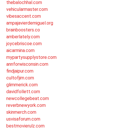
thebalochhal.com
vehicularmaster.com
vibesaccent.com
ampajavierdemiguel.org
brainboosters.co
amberlately.com
joycebriscoe.com
aicarmina.com
mypartysupplystore.com
annforwisconsin.com
findjaipur.com
cultofjim.com
glimmerick.com
davidfollett.com
newcollegebeat.com
reverbnewyork.com
skinmerch.com
usvisaforum.com
bestmovierulz.com