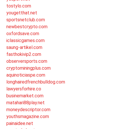
tostylo.com
yougetthat.net
sportsnetclub.com
newbestcrypto.com
oxfordsave.com
iclassicgames.com
saung-artikel.com
fasthokivip2.com
observersports.com
cryptominingplus.com
aquinoticiaspe.com
longhairedfrenchbulldog.com
lawyersforhire.co
businemarket.com
matahari88play.net
moneydescriptor.com
youthsmagazine.com
painaidee.net