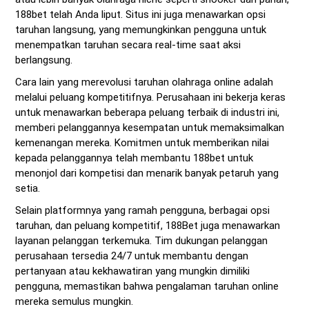
188bet telah Anda liput. Situs ini juga menawarkan opsi
taruhan langsung, yang memungkinkan pengguna untuk
menempatkan taruhan secara real-time saat aksi
berlangsung.
Cara lain yang merevolusi taruhan olahraga online adalah
melalui peluang kompetitifnya. Perusahaan ini bekerja keras
untuk menawarkan beberapa peluang terbaik di industri ini,
memberi pelanggannya kesempatan untuk memaksimalkan
kemenangan mereka. Komitmen untuk memberikan nilai
kepada pelanggannya telah membantu 188bet untuk
menonjol dari kompetisi dan menarik banyak petaruh yang
setia.
Selain platformnya yang ramah pengguna, berbagai opsi
taruhan, dan peluang kompetitif, 188Bet juga menawarkan
layanan pelanggan terkemuka. Tim dukungan pelanggan
perusahaan tersedia 24/7 untuk membantu dengan
pertanyaan atau kekhawatiran yang mungkin dimiliki
pengguna, memastikan bahwa pengalaman taruhan online
mereka semulus mungkin.