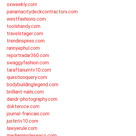
oxweekly.com
panamacitydeckcontractors.com
westfashions.com
toolshandy.com
travelstager.com
trendinspires.com
rannyephul.com
reportradar360.com
swaggyfashion.com
taraftariumtv10.com
questionquery.com
bodybuildinglegend.com
brilliant-nails.com
dandr-photography.com
dokteroce.com
journal-francais.com
justintv10.com
lawyerule.com
mediamingleseaco.com