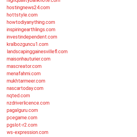
highqualitybanknote.com
hostingnews24.com
hottstyle.com
howtodiyanything.com
inspiringearthlings.com
investindependent.com
kralbozguncu1.com
landscapinggainesvillefl.com
maisonhauturier.com
mascreator.com
menafahmi.com
mukhtarmeer.com
nascartoday.com
nqted.com
nzdriverlicence.com
pagalguru.com
pcegame.com
pgslot-r2.com
ws-expression.com