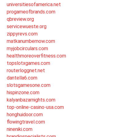
universitiesofamerica.net
progameofbrands.com
qbreview.org
servicewueste.org
zippyrevs.com
matkanumbernow.com
myjobcirculars.com
healthmoreoverfitness.com
topslotxgames.com
routerloggnet.net
dantella6.com
slotsgamesone.com
hispinzone.com
kalyanbazarnights.com
top-online-casino-usa.com
honghuidoor.com
flowingtravel.com
nineniki.com
brandiospecialists.com