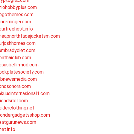
ryptoglax.com
hiohobbyplus.com
ogothemes.com
jino-mingei.com
ourfreehost.info
heapnorthfacejacketsm.com
urjoshhomes.com
ombradydiet.com
onthaiclub.com
asusbelli-mod.com
ookplatesociety.com
ebnewsmedia.com
onosonora.com
inkuusinternasional1.com
riendsroll.com
piderclothing.net
ondergadgetsshop.com
eatgurunews.com
net.info