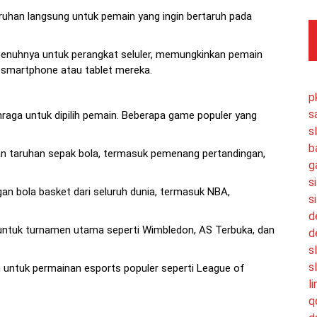
uhan langsung untuk pemain yang ingin bertaruh pada
epenuhnya untuk perangkat seluler, memungkinkan pemain
 smartphone atau tablet mereka.
p
s
raga untuk dipilih pemain. Beberapa game populer yang
s
b
an taruhan sepak bola, termasuk pemenang pertandingan,
g
s
an bola basket dari seluruh dunia, termasuk NBA,
s
d
 untuk turnamen utama seperti Wimbledon, AS Terbuka, dan
d
s
s
 untuk permainan esports populer seperti League of
l
q