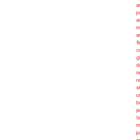
a
j
a
m
a
f
c
g
d
n
r
s
u
b
j
l
m
j