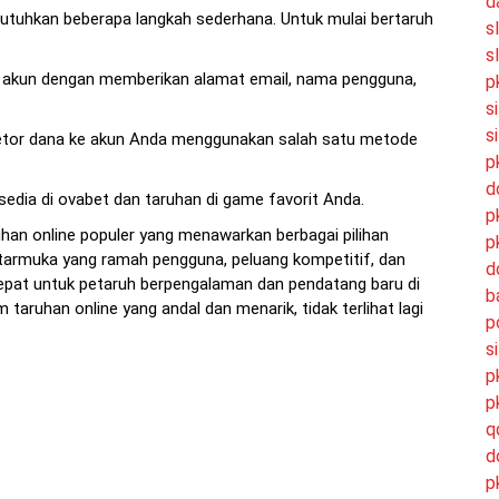
d
uhkan beberapa langkah sederhana. Untuk mulai bertaruh
s
s
at akun dengan memberikan alamat email, nama pengguna,
p
s
s
yetor dana ke akun Anda menggunakan salah satu metode
p
d
rsedia di ovabet dan taruhan di game favorit Anda.
p
han online populer yang menawarkan berbagai pilihan
p
ntarmuka yang ramah pengguna, peluang kompetitif, dan
d
tepat untuk petaruh berpengalaman dan pendatang baru di
b
 taruhan online yang andal dan menarik, tidak terlihat lagi
p
s
p
p
q
d
p