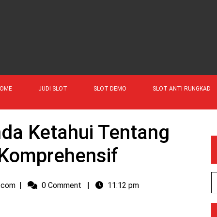
OME
JUDI SLOT
SLOT DEMO
SLOT ANTI RUNGKAD
nda Ketahui Tentang
 Komprehensif
h.com
|
0 Comment
|
11:12 pm