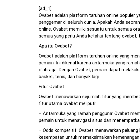
[ad_1]
Ovabet adalah platform taruhan online populer y
penggemar di seluruh dunia. Apakah Anda seoran
online, Ovabet memiliki sesuatu untuk semua o
semua yang perlu Anda ketahui tentang ovabet, t
Apa itu Ovabet?
Ovabet adalah platform taruhan online yang mena
pemain. Ini dikenal karena antarmuka yang ramah
olahraga. Dengan Ovabet, pemain dapat melakukan
basket, tenis, dan banyak lagi.
Fitur Ovabet
Ovabet menawarkan sejumlah fitur yang membedak
fitur utama ovabet meliputi:
– Antarmuka yang ramah pengguna: Ovabet memil
pemain untuk menavigasi situs dan menempatka
– Odds kompetitif: Ovabet menawarkan peluang k
kesempatan untuk memaksimalkan kemenangan 