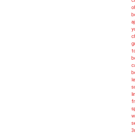
c
o
b
a
y
c
g
t
b
c
b
l
s
l
f
s
w
s
3