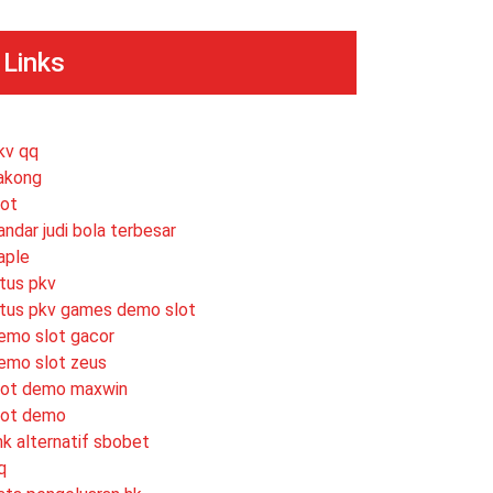
Links
kv qq
akong
lot
andar judi bola terbesar
aple
itus pkv
itus pkv games
demo slot
emo slot gacor
emo slot zeus
lot demo maxwin
lot demo
ink alternatif sbobet
q