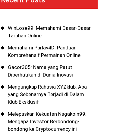
WinLose99: Memahami Dasar-Dasar
Taruhan Online
Memahami Parlay4D: Panduan
Komprehensif Permainan Online
Gacor305: Nama yang Patut
Diperhatikan di Dunia Inovasi
Mengungkap Rahasia XYZklub: Apa
yang Sebenarnya Terjadi di Dalam
Klub Eksklusif
Melepaskan Kekuatan Nagakoin99:
Mengapa Investor Berbondong-
bondong ke Cryptocurrency ini