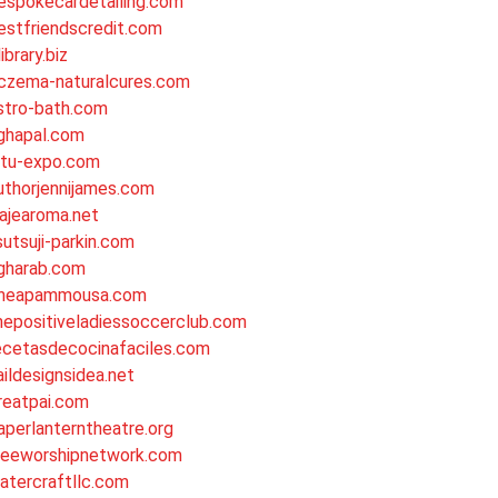
espokecardetailing.com
estfriendscredit.com
library.biz
czema-naturalcures.com
stro-bath.com
ghapal.com
ltu-expo.com
uthorjennijames.com
iajearoma.net
sutsuji-parkin.com
gharab.com
heapammousa.com
hepositiveladiessoccerclub.com
ecetasdecocinafaciles.com
aildesignsidea.net
reatpai.com
aperlanterntheatre.org
reeworshipnetwork.com
atercraftllc.com