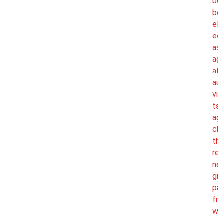
b
b
e
e
a
a
a
a
v
t
a
c
t
r
n
g
p
f
w