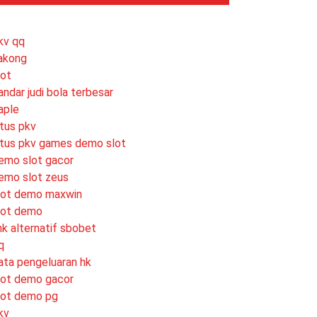
kv qq
akong
lot
andar judi bola terbesar
aple
itus pkv
itus pkv games
demo slot
emo slot gacor
emo slot zeus
lot demo maxwin
lot demo
ink alternatif sbobet
q
ata pengeluaran hk
lot demo gacor
lot demo pg
kv