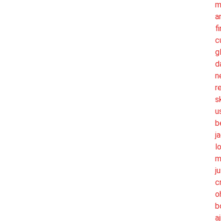
m
a
f
c
g
d
n
r
s
u
b
j
l
m
j
c
o
b
a