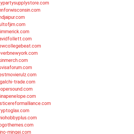
ypartysupplystore.com
nnforwisconsin.com
indjaipur.com
ultofjim.com
limmerick.com
avidfollett.com
ewcollegebeat.com
everbnewyork.com
kinmerch.com
svisaforum.com
estmovierulz.com
agalchi-trade.com
oopersound.com
inapenelope.com
usticereformalliance.com
ryptoglax.com
hiohobbyplus.com
ogothemes.com
jino-mingei.com