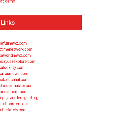
lot demo
Links
safullnewz.com
ktimenetwork.com
saworldnewz.com
odayusaexplore.com
salocality.com
safournewz.com
hebalochhal.com
ehicularmaster.com
ibesaccent.com
mpajavierdemiguel.org
rainboosters.co
mberlately.com