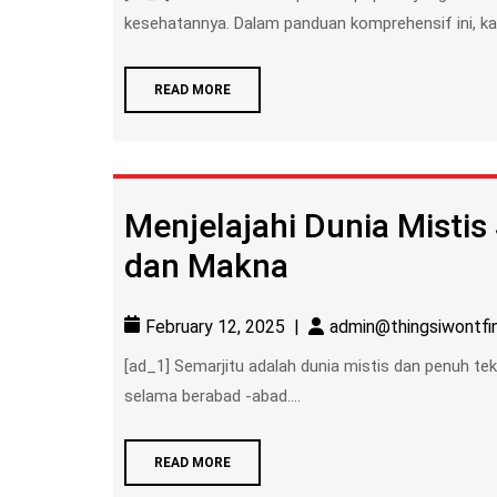
kesehatannya. Dalam panduan komprehensif ini, ka
READ MORE
Menjelajahi Dunia Mistis
dan Makna
February 12, 2025
|
admin@thingsiwontfi
[ad_1] Semarjitu adalah dunia mistis dan penuh teka -teki yang telah memikat pikiran dan imajinasi banyak orang
selama berabad -abad....
READ MORE