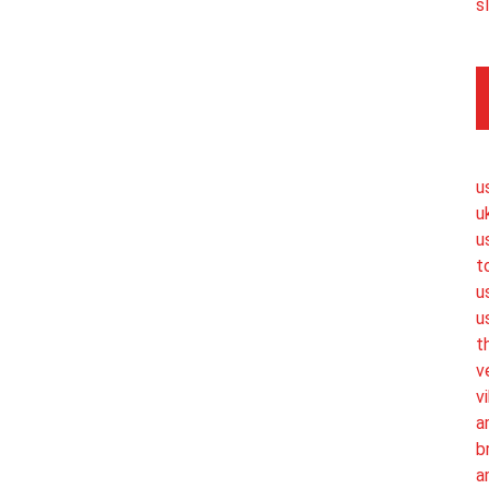
s
u
u
u
t
u
u
t
v
v
a
b
a