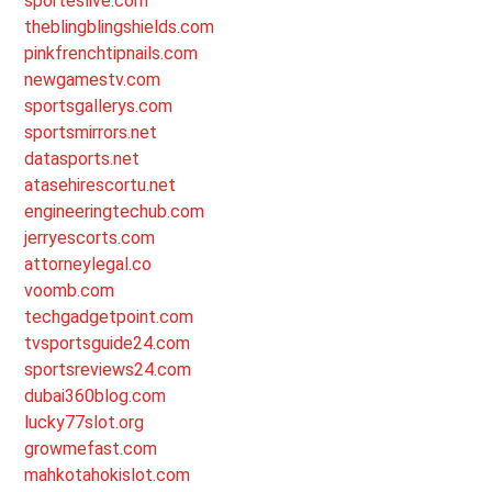
sporteslive.com
theblingblingshields.com
pinkfrenchtipnails.com
newgamestv.com
sportsgallerys.com
sportsmirrors.net
datasports.net
atasehirescortu.net
engineeringtechub.com
jerryescorts.com
attorneylegal.co
voomb.com
techgadgetpoint.com
tvsportsguide24.com
sportsreviews24.com
dubai360blog.com
lucky77slot.org
growmefast.com
mahkotahokislot.com