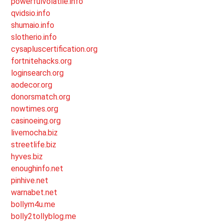
powerfulvolatile.info
qvidsio.info
shumaio.info
slotherio.info
cysapluscertification.org
fortnitehacks.org
loginsearch.org
aodecor.org
donorsmatch.org
nowtimes.org
casinoeing.org
livemocha.biz
streetlife.biz
hyves.biz
enoughinfo.net
pinhive.net
warnabet.net
bollym4u.me
bolly2tollyblog.me