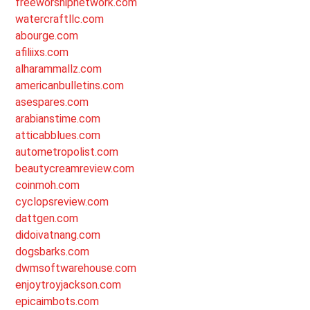
freeworshipnetwork.com
watercraftllc.com
abourge.com
afiliixs.com
alharammallz.com
americanbulletins.com
asespares.com
arabianstime.com
atticabblues.com
autometropolist.com
beautycreamreview.com
coinmoh.com
cyclopsreview.com
dattgen.com
didoivatnang.com
dogsbarks.com
dwmsoftwarehouse.com
enjoytroyjackson.com
epicaimbots.com