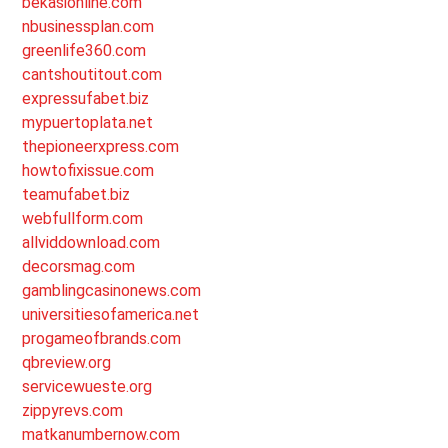
bekasionline.com
nbusinessplan.com
greenlife360.com
cantshoutitout.com
expressufabet.biz
mypuertoplata.net
thepioneerxpress.com
howtofixissue.com
teamufabet.biz
webfullform.com
allviddownload.com
decorsmag.com
gamblingcasinonews.com
universitiesofamerica.net
progameofbrands.com
qbreview.org
servicewueste.org
zippyrevs.com
matkanumbernow.com