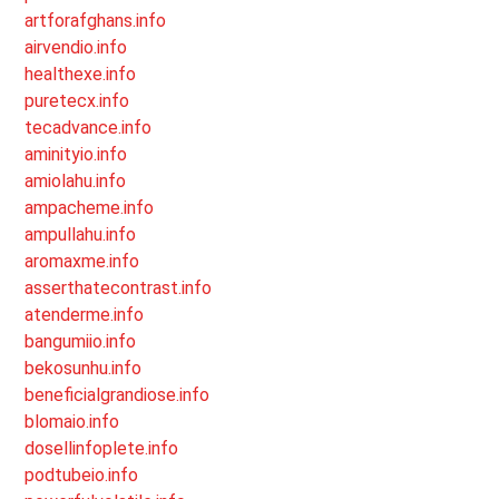
artforafghans.info
airvendio.info
healthexe.info
puretecx.info
tecadvance.info
aminityio.info
amiolahu.info
ampacheme.info
ampullahu.info
aromaxme.info
asserthatecontrast.info
atenderme.info
bangumiio.info
bekosunhu.info
beneficialgrandiose.info
blomaio.info
dosellinfoplete.info
podtubeio.info