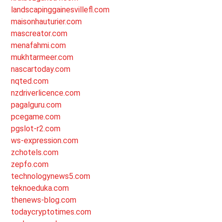
landscapinggainesvillefl.com
maisonhauturier.com
mascreator.com
menafahmi.com
mukhtarmeer.com
nascartoday.com
nqted.com
nzdriverlicence.com
pagalguru.com
pcegame.com
pgslot-r2.com
ws-expression.com
zchotels.com
zepfo.com
technologynews5.com
teknoeduka.com
thenews-blog.com
todaycryptotimes.com