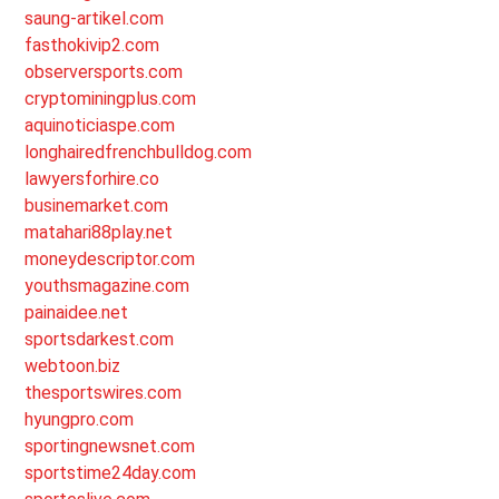
saung-artikel.com
fasthokivip2.com
observersports.com
cryptominingplus.com
aquinoticiaspe.com
longhairedfrenchbulldog.com
lawyersforhire.co
businemarket.com
matahari88play.net
moneydescriptor.com
youthsmagazine.com
painaidee.net
sportsdarkest.com
webtoon.biz
thesportswires.com
hyungpro.com
sportingnewsnet.com
sportstime24day.com