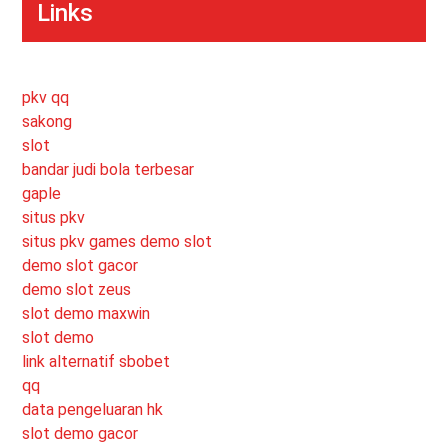
Links
pkv qq
sakong
slot
bandar judi bola terbesar
gaple
situs pkv
situs pkv games
demo slot
demo slot gacor
demo slot zeus
slot demo maxwin
slot demo
link alternatif sbobet
qq
data pengeluaran hk
slot demo gacor