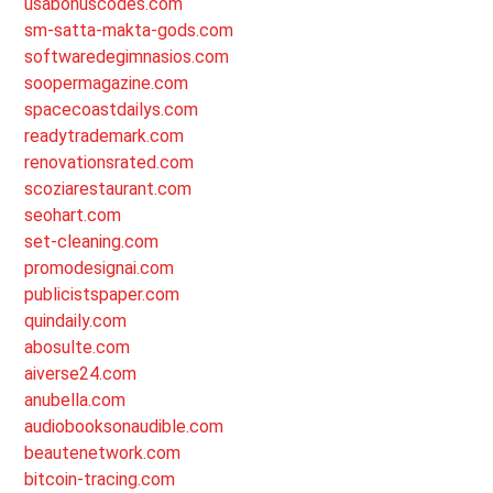
usabonuscodes.com
sm-satta-makta-gods.com
softwaredegimnasios.com
soopermagazine.com
spacecoastdailys.com
readytrademark.com
renovationsrated.com
scoziarestaurant.com
seohart.com
set-cleaning.com
promodesignai.com
publicistspaper.com
quindaily.com
abosulte.com
aiverse24.com
anubella.com
audiobooksonaudible.com
beautenetwork.com
bitcoin-tracing.com