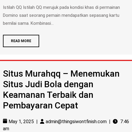
Istilah QQ Istilah QQ merujuk pada kondisi khas di permainan
Domino saat seorang pemain mendapatkan sepasang kartu
bernilai sama. Kombinasi...
READ MORE
Situs Murahqq – Menemukan
Situs Judi Bola dengan
Keamanan Terbaik dan
Pembayaran Cepat
May 1, 2025
|
admin@thingsiwontfinish.com
|
7:46
am