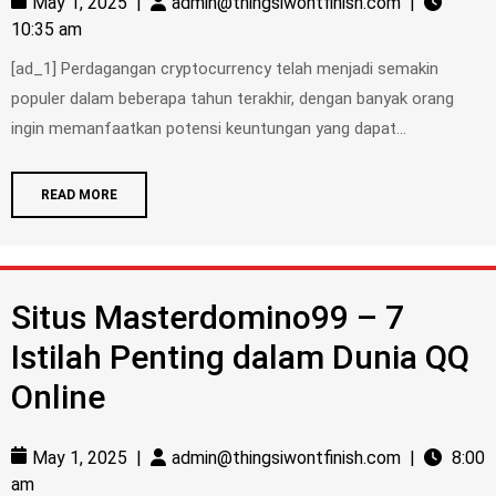
May 1, 2025
|
admin@thingsiwontfinish.com
|
10:35 am
[ad_1] Perdagangan cryptocurrency telah menjadi semakin
populer dalam beberapa tahun terakhir, dengan banyak orang
ingin memanfaatkan potensi keuntungan yang dapat...
READ MORE
Situs Masterdomino99 – 7
Istilah Penting dalam Dunia QQ
Online
May 1, 2025
|
admin@thingsiwontfinish.com
|
8:00
am